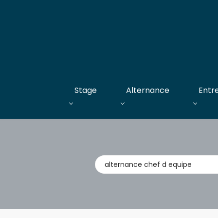
Stage
Alternance
Entr
Métier,
entreprise,
stage,
alternance