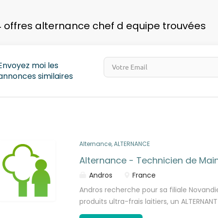
pays
 offres alternance chef d equipe trouvées
Envoyez moi les
annonces similaires
Alternance, ALTERNANCE
Alternance - Technicien de Mai
Andros
France
Andros recherche pour sa filiale Novandie
produits ultra-frais laitiers, un ALTERN
PREVENTIVE H/F Sous la responsabilité du 