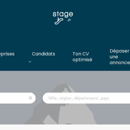
Déposer
eprises
Candidats
Ton CV
une
optimisé
annonce
Ville
x
,
région
,
département
,