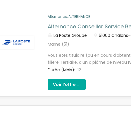
des rayons et à la gestion des stocks Accue
Participer à la gestion de l'espace client 
Alternance, ALTERNANCE
communication externe Gérer les réseau
Profil : Vous êtes la ou le candidat idéal 
Alternance Conseiller Service Re
ponctuel, volontaire, autonome et bienv
La Poste Groupe
51000 Châlons
d'apprendre...
Marne (51)
Vous êtes titulaire (ou en cours d’obten
filière Tertiaire, d’un diplôme de niveau
aux Etudes Universitaires) Vous avez id
Durée (Mois):
12
relation clientèle , en relation client à
sauf exceptions article L6222-2 code du 
→
Voir l'offre