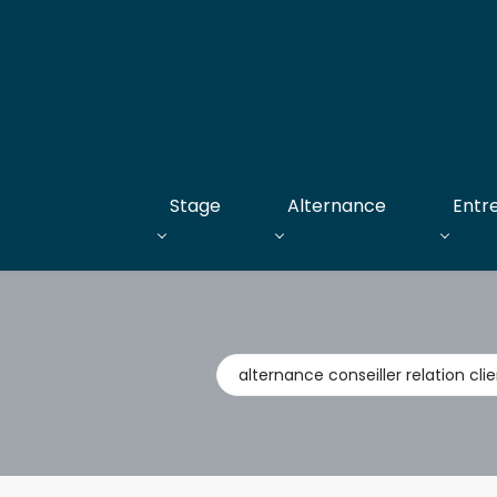
Stage
Alternance
Entr
Métier,
entreprise,
stage,
alternance