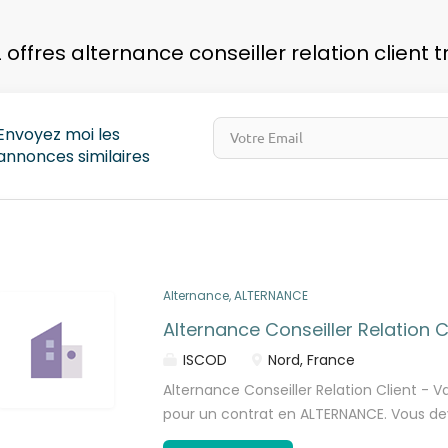
pays
 offres alternance conseiller relation client 
Envoyez moi les
annonces similaires
Alternance, ALTERNANCE
Alternance Conseiller Relation C
ISCOD
Nord, France
Alternance Conseiller Relation Client - 
pour un contrat en ALTERNANCE. Vous deve
BACCALAUREAT et remplir les critères d’é