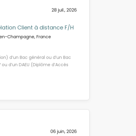
illir et conseiller les clients,
28 juil., 2026
et de la caisse Assurer la
x sociaux Liste non exhaustive
si : Vous êtes motivé, assidu,
lation Client à distance F/H
eillant Vous avez envie
-en-Champagne, France
tion) d’un Bac général ou d’un Bac
 IV ou d’un DAEU (Diplôme d’Accès
éalement 3 mois d’expérience en
 distance Vous avez moins de 30 ans (
travail)
06 juin, 2026