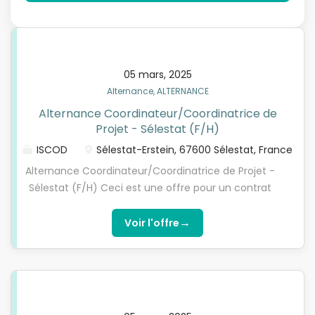
05 mars, 2025
Alternance, ALTERNANCE
Alternance Coordinateur/Coordinatrice de
Projet - Sélestat (F/H)
ISCOD
Sélestat-Erstein, 67600 Sélestat, France
Alternance Coordinateur/Coordinatrice de Projet -
Sélestat (F/H) Ceci est une offre pour un contrat
en ALTERNANCE. Vous devez être titulaire d’un
BACCALAUREAT et remplir les critères d’éligibilité.
→
Voir l'offre
Qui sommes-nous ?L’ISCOD, spécialiste de la
formation en Digital Learning, recherche pour son
entreprise partenaire, une entreprise spécialisée
dans les cuisines, un coordinateur de projets en
contrat d'apprentissage, pour préparer l’une de nos