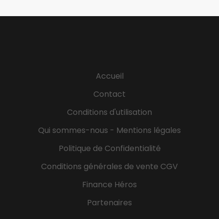
intervenants à domicile (aides-soignants,
auxiliaires de vie, etc.). Élaborer et gérer les
plannings des équipes. Assurer le suivi et
l’évaluation de la qualité des prestations fournies.
Traiter les retours et les réclamations des
bénéficiaires. Collaborer avec les autres services
Accueil
d’aide à domicile, les maisons de retraite, les
médecins, etc. Développer des partenariats locaux
Contact
pour améliorer les services offerts. Gérer les
Conditions d'utilisation
budgets et les ressources de la structure. Assurer
la...
Qui sommes-nous - Mentions légales
Politique de Confidentialité
Conditions générales de vente CGV
Finance Héros
Partenaires