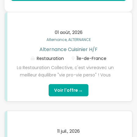
01 août, 2026
Alternance, ALTERNANCE
Alternance Cuisinier H/F
Restauration
Île-de-France
La Restauration Collective, c'est vivreavec un
meilleur équilibre "vie pro-vie perso" ! Vous
souhaitez intégrer une entreprise familiale de 13
000 salariés, présente en France depuis 1956, mais
→
Voir l'offre
aussi en Allemagne, Belgique et Luxembourg, avec
de belles valeurs humaines : esprit familial,
proximité, cuisine authentique ? En recherche
perpétuelle de nouveaux talents et dans un souci
de transmission de notre savoir-faire et du savoir-
11 juil., 2026
être, nous recherchons des apprentis en CAP