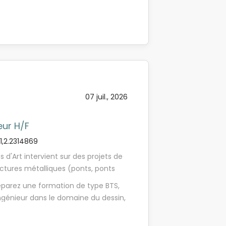
participe à la conception et à la
re/BTP. Une première maîtrise des
ets de construction. Il contribue à la
ciée. Vous êtes reconnu(e) pour
nt des solutions techniques, tout en
tre organisation. Curieux(se) et force
et en modélisation. - Réalisation
en équipe pluridisciplinaire et savez
udes techniques - Coordination et
resser.
our des documents - Outils et
égré(e) au sein du bureau d'études
 alternance par un dessinateur
07 juil., 2026
eur H/F
,2.2314869
'Art intervient sur des projets de
uctures métalliques (ponts, ponts
tuellement sur des constructions
préparez une formation de type BTS,
ment, à la réhabilitation et à la
ingénieur dans le domaine du dessin,
des expertises variées : réparation,
z des connaissances de base en
ment d'équipements (appareils
), - Vous êtes à l'aise avec les