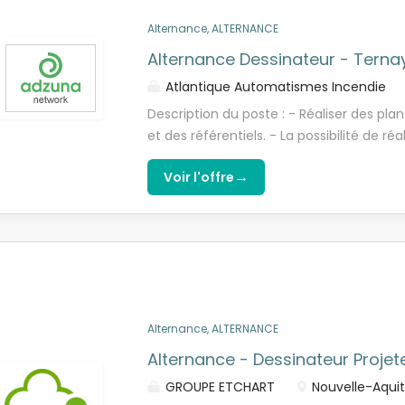
équipes terrain pour assurer la faisabilit
Alternance, ALTERNANCE
techniques et...
Alternance Dessinateur - Terna
Atlantique Automatismes Incendie
Description du poste : - Réaliser des pl
et des référentiels. - La possibilité de réal
réalisation de plans, de calculs hydraul
→
Voir l'offre
l'élaboration de dossier tels que des DOE
Vous préparez actuellement un BTS/Licen
alternance - Vous maîtrisez Autocad ou u
approchant. - Vous être curieux, rigour
les autres.
Alternance, ALTERNANCE
Alternance - Dessinateur Projet
GROUPE ETCHART
Nouvelle-Aquit