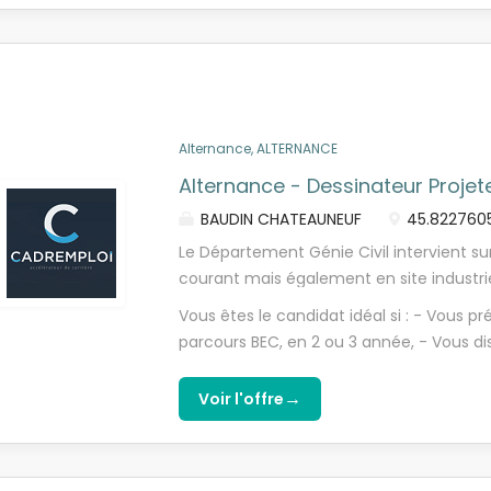
internes (Responsable Etudes, Conducteu
principales sont les suivantes, en phase
connaissance du dossier présenté lors d
afin d'étudier l'ensemble des éléments 
projet ; Analyser les pièces techniques du
avec la conception des ouvrages ; Concev
Alternance, ALTERNANCE
Alternance - Dessinateur Projet
BAUDIN CHATEAUNEUF
45.822760
Le Département Génie Civil intervient su
courant mais également en site industrie
principaux travaux consistent à : - La c
Vous êtes le candidat idéal si : - Vous 
armé et en bé-ton précontraint ; - Le r
parcours BEC, en 2 ou 3 année, - Vous d
par ajout deprécontrainte additionnell
logiciels Pack Office et AutoCAD, - Rigo
d'armatures passives. Nous recrutons un 
réactif, vous appréciez le travail bien fa
→
Voir l'offre
pour la rentrée 2026. Poste basé à Neyro
d'initiative et proposer des idées, - L'en
domaine Travaux Publics et vous souhai
vous caractérise. Des bonnes raisons de
Conducteur de Travaux ? Alors, cette offr
vers l'avenir, qui cultive son ouverture d'
responsabilité de votre tuteur, vous aur