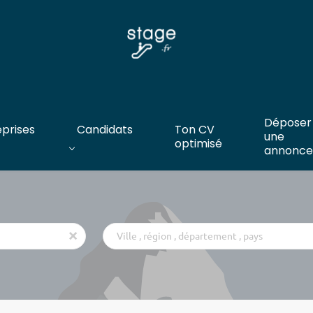
Déposer
eprises
Candidats
Ton CV
une
optimisé
annonce
Ville
x
,
région
,
département
,