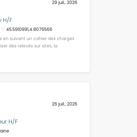
29 juil., 2026
é des plans - Participer aux études
y H/F
45.5910991,4.8076566
ans en suivant un cahier des charges
iser des relevés sur sites, la
iques et dimensionnement. -
. Profil du candidat recherché : -
ce (type GTE, GMP, CPI, etc.) en
n logiciel de dessin s'y
eux et vous aimez le contact avec
26 juil., 2026
eur H/F
aine