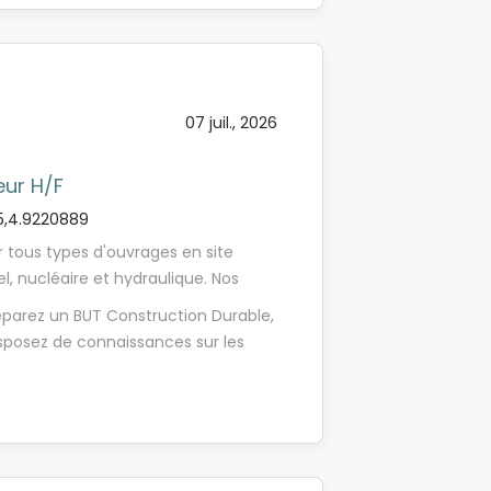
rs de Travaux, ). Vos missions
 études et phase exécution : Prendre
e la réunion de lancement de projet
qui permettront de concevoir le
 dossier d'appel d'offre en relation
07 juil., 2026
oir les carnets...
eur H/F
5,4.9220889
r tous types d'ouvrages en site
l, nucléaire et hydraulique. Nos
onstruction d'ouvrages en béton
préparez un BUT Construction Durable,
enforcement d'ouvrages existants
isposez de connaissances sur les
e, de complexes carbonesou
ureux, méthodique, curieux et
Alternant - Dessinateur Projeteur
it, - Vous savez faire preuve
n (01). Vous êtes étudiant dans le
vie de vous investir dans vos missions
tez apprendre le métier de
 nous rejoindre ? - Un Groupe tourné
e est faite pour vous ! Sous la
esprit et incite ses collaborateurs à
ez comme missions de : - Réaliser les