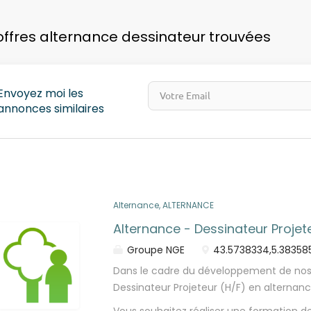
pays
offres alternance dessinateur trouvées
Envoyez moi les
annonces similaires
Alternance, ALTERNANCE
Alternance - Dessinateur Projet
Groupe NGE
43.5738334,5.38358
Dans le cadre du développement de nos 
Dessinateur Projeteur (H/F) en alternance 
situé à Aix-en-Provence (13). Vous serez