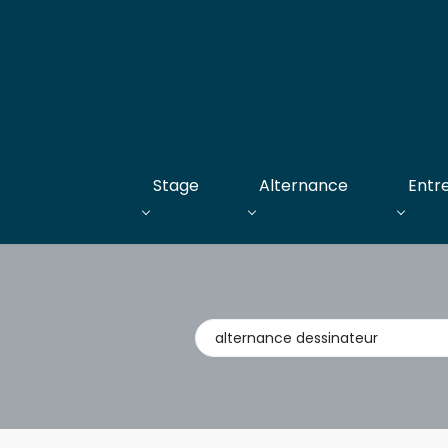
Stage
Alternance
Entr
Métier,
entreprise,
stage,
alternance