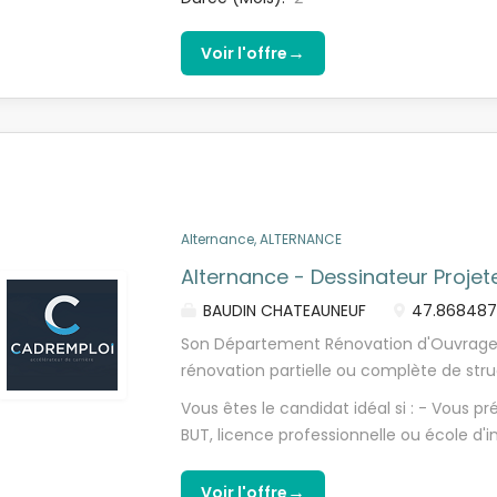
responsable bureau d'études, l'alternant 
d'ingénieurs avec spécialisation structu
réalisation des plans techniques des proj
logiciels AutoCAD et/ou Revit est appré
→
Voir l'offre
production graphique et à la mise au poi
votre rigueur, votre sens du détail et vo
développant ses compétences en dessin 
de proposition, vous appréciez le travail 
des plans et documents graphiques - Et
prendre en compte les retours pour prog
échanges techniques - Suivi et mise à j
environnement de travail Vous serez int
et accompagné(e) tout au long de votre
projeteur expérimenté qui assurera...
Alternance, ALTERNANCE
Alternance - Dessinateur Projet
BAUDIN CHATEAUNEUF
47.8684871
Son Département Rénovation d'Ouvrages d
rénovation partielle ou complète de str
suspendus, passerelles), ainsi que ponc
Vous êtes le candidat idéal si : - Vous 
neuves. Ses équipes oeuvrent au renforce
BUT, licence professionnelle ou école d'
préservation du patrimoine, en intégrant 
de la conception ou du BTP, - Vous ave
reconstruction, sécurisation, remplace
CAO/DAO (Tekla, SolidWorks ou équivalent
→
Voir l'offre