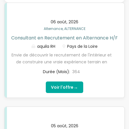
06 août, 2026
Alternance, ALTERNANCE
Consultant en Recrutement en Alternance H/F
aquila RH
Pays de la Loire
Envie de découvrir le recrutement de l'intérieur et
de construire une vraie expérience terrain en
alternance ? Nous recrutons un Consultant en
Durée (Mois):
364
Recrutement en alternance (H/F) pour renforcer
notre agence Aquila RH de Blain. Aquila RH est un
→
Voir l'offre
réseau d'agences spécialisées dans le recrutement
en CDI, CDD et intérim, intervenant sur des métiers
variés, notamment dans le BTP, la logistique, le
transport et les métiers techniques. Le réseau fait
partie du groupe Mistertemp', acteur majeur du
recrutement en France, organisé autour d'un
05 août, 2026