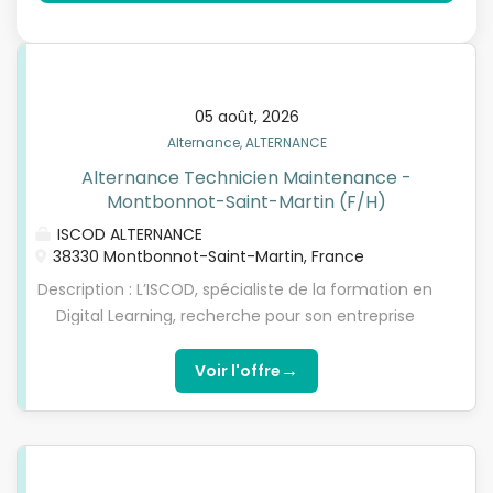
05 août, 2026
Alternance, ALTERNANCE
Alternance Technicien Maintenance -
Montbonnot-Saint-Martin (F/H)
ISCOD ALTERNANCE
38330 Montbonnot-Saint-Martin, France
Description : L’ISCOD, spécialiste de la formation en
Digital Learning, recherche pour son entreprise
partenaire, spécialisée dans la maintenance
informatique, un(e) Technicien(ne) Informatique
→
Voir l'offre
en contrat d'apprentissage, pour préparer l’une de
nos formations diplômantes reconnues par l'Etat
de niveau 5 à niveau 7 (Bac+2, Bachelor/Bac+3 ou
Mastère/Bac+5). Choisissez l’alternance nouvelle