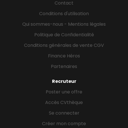
étudiants en entreprise de plus de 80%. Si votre
Contact
candidature est retenue, votre scolarité sera
Conditions d'utilisation
entièrement financée par votre employeur. Vos
missions en tant que Vendeur Conseil Omnicanal
Qui sommes-nous - Mentions légales
-...
Politique de Confidentialité
Conditions générales de vente CGV
Finance Héros
Partenaires
Recruteur
Poster une offre
Accès CVthèque
Se connecter
Créer mon compte