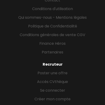
Contact
Vous avez un bon relationnel. Vous êtes éligible à
Conditions d'utilisation
une formation Bac+2 à Bac+5 (diplôme validé ou
en cours de...
Qui sommes-nous - Mentions légales
Politique de Confidentialité
Conditions générales de vente CGV
Finance Héros
Partenaires
Recruteur
Poster une offre
Accès CVthèque
Se connecter
Créer mon compte