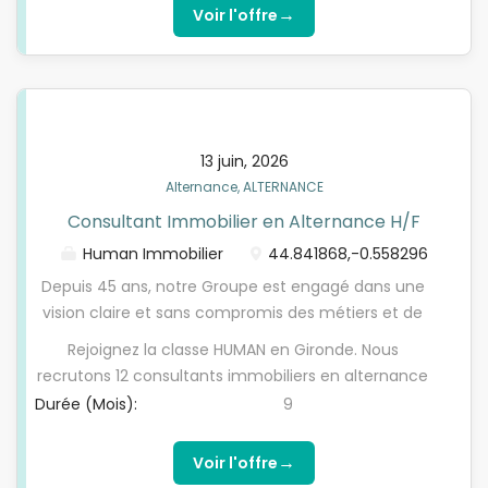
tuteur dédié...
titulaire du permis de conduire.
→
Voir l'offre
installations courants faibles : Réseau IP,
vidéosurveillance, billettique). Vous serez
également, toujours accompagné de votre tuteur,
amené(e) à effectuer des travaux d'installations
électrotechniques.
13 juin, 2026
Alternance, ALTERNANCE
Consultant Immobilier en Alternance H/F
Human Immobilier
44.841868,-0.558296
Depuis 45 ans, notre Groupe est engagé dans une
vision claire et sans compromis des métiers et de
l'immobilier. Intimement convaincus que les
Rejoignez la classe HUMAN en Gironde. Nous
services immobiliers doivent évoluer en profondeur,
recrutons 12 consultants immobiliers en alternance
nous aimons faire bouger les lignes de notre
: - 8 postes en vente - 4 postes en location La
Durée (Mois):
9
profession et cultiver notre différence. Une grande
classe HUMAN est une formation en alternance,
ambition Le pari de 1980 était de fonder le 1er
proposée en partenariat avec Envol Académie,
→
Voir l'offre
réseay d'agences immobilières intégré de France,
l'école de formation interne de HUMAN Immobilier,