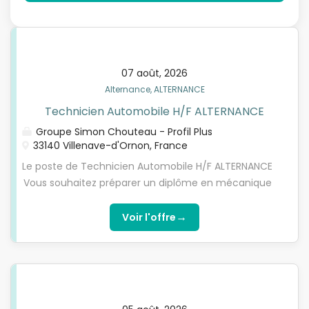
07 août, 2026
Alternance, ALTERNANCE
Technicien Automobile H/F ALTERNANCE
Groupe Simon Chouteau - Profil Plus
33140 Villenave-d'Ornon, France
Le poste de Technicien Automobile H/F ALTERNANCE
Vous souhaitez préparer un diplôme en mécanique
par le biais de l’alternance ? Alors rejoignez-nous !
Dans le cadre d’une création de poste, nous
→
Voir l'offre
recherchons un Technicien automobile en
ALTERNANCE (H/F) sur l’agence de Bordeaux St Louis
(33). Au sein de notre équipe, ou règne une bonne
ambiance, la bonne humeur, un esprit d’équipe et
de partage, avec l'aide d'un tuteur qui vous sera