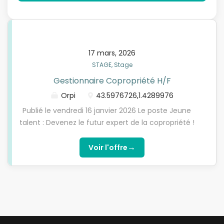
17 mars, 2026
STAGE, Stage
Gestionnaire Copropriété H/F
Orpi
43.5976726,1.4289976
Publié le vendredi 16 janvier 2026 Le poste Jeune
talent : Devenez le futur expert de la copropriété !
?? Le métier de Syndic vous intrigue ? Vous avez
envie d'apprendre un métier multitâche où l'on ne
→
Voir l'offre
s'ennuie jamais ? Bonne nouvelle : chez Orpi, on ne
cherche pas forcément des années d'expérience,
on cherche un potentiel et une envie d'apprendre !
Si vous avez le sens de l'organisation et que vous
aimez le contact humain, nous allons vous former
pour devenir un(e) Gestionnaire de choc. Votre