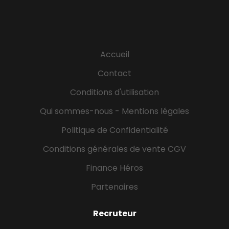
parcours d'intégration (On vous accompagne !)
Pas de panique, vous ne serez pas jeté(e) dans
l'arène tout(e) seul(e). En tant que débutant(e),
vous avancez pas à pas : - Immersion : Vous
Accueil
découvrez le quotidien avec un gestionnaire
confirmé pour comprendre les rouages du métier.
Contact
- Formation : Vous apprenez à maîtriser les aspects
Conditions d'utilisation
juridiques, techniques et comptables grâce à
l'école de formation Orpi. - Montée en puissance :
Qui sommes-nous - Mentions légales
Vous prenez progressivement en main un
Politique de Confidentialité
portefeuille de...
Conditions générales de vente CGV
Finance Héros
Partenaires
Recruteur