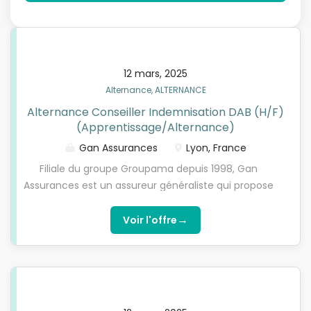
12 mars, 2025
Alternance, ALTERNANCE
Alternance Conseiller Indemnisation DAB (H/F)
(Apprentissage/Alternance)
Gan Assurances
Lyon, France
Filiale du groupe Groupama depuis 1998, Gan
Assurances est un assureur généraliste qui propose
aux particuliers, professionnels et entreprises une
offre complète adaptée aux besoins en auto,
→
Voir l'offre
habitation, santé, prévoyance, épargne, retraite,
placements, garanties professionnelles. Au service
de 1,4 million de clients, Gan Assurances constitue
le 5e réseau français d'Agents généraux en France,
grâce à ses 830 Agents généraux et 2100