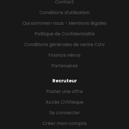
professionnels et des entreprises. Les recrutements
Contact
de Gan Assurances reposent sur une politique de
Conditions d'utilisation
recrutement inclusive et diversifiée ainsi que sur le
respect...
Qui sommes-nous - Mentions légales
Politique de Confidentialité
Conditions générales de vente CGV
Finance Héros
Partenaires
Recruteur
Poster une offre
Accès CVthèque
Se connecter
Créer mon compte