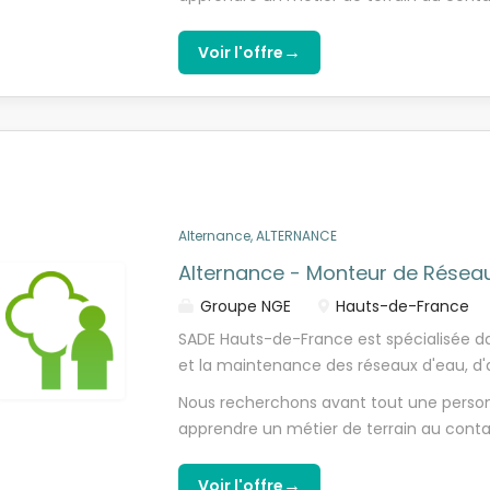
ressources en eau, en assurant des infra
CAP, Bac Pro ou BTS en Électricité / Éle
de l'environnement. Dans le cadre du d
dynamique, manuel(le) et aimez le travai
→
Voir l'offre
Hauts-de-France recrute un Monteur de 
de rigueur et accordez une grande impor
(H/F). Vos missions: En tant qu'alternan
vrai esprit d'équipe et le sens du servic
opérations ENEDIS, vous serez accompagn
envie de monter rapidement en compé
aux missions suivantes : - Participer à 
branchements électriques - Contribuer à 
chez les abonnés selon les référentiels E
interpréter les plans, schémas et dossier
Alternance, ALTERNANCE
raccordements sur réseaux aériens et sou
Alternance - Monteur de Réseau
Groupe NGE
Hauts-de-France
SADE Hauts-de-France est spécialisée da
et la maintenance des réseaux d'eau, d'
environnementales. Notre expertise nou
Nous recherchons avant tout une personn
collectivités et entreprises des solutions
apprendre un métier de terrain au conta
ressources en eau, en assurant des infra
CAP, Bac Pro ou BTS en Électricité / Éle
de l'environnement. Dans le cadre du d
dynamique, manuel(le) et aimez le travai
→
Voir l'offre