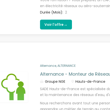
Votre formation ? Vous préparez un CAP/B
conviviale pour effectuer votre apprenti
en électricité réseaux ou aéro-souterrai
alternance avec un vrai accompagneme
avant tout, la motivation d'apprendre ! V
Durée (Mois):
2
Apprenti/Apprentie Monteur Electricien 
ainsi que l'esprit d'équipe.
d'environ 17 personnes, vous serez affect
→
Voir l'offre
qui concerne notamment le réseau gaz,
(renouvellement, extension, brancheme
TEAM RESEAUX nous considérons tous no
acteurs de la réussite collective. Vous vo
missions ? Vous serez toujours accompagn
Les liaisons aériennes en câbles BT (Ba
/EP (Eclairage Public) ; - Les liaisons sou
Alternance, ALTERNANCE
place...
Alternance - Monteur de Réseau
Groupe NGE
Hauts-de-France
SADE Hauts-de-France est spécialisée da
et la maintenance des réseaux d'eau, d'
environnementales. Notre expertise nou
Nous recherchons avant tout une personn
collectivités et entreprises des solutions
apprendre un métier de terrain au conta