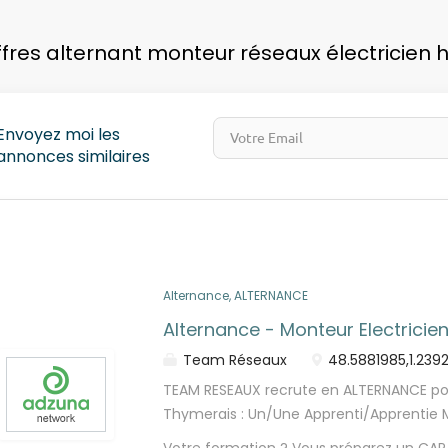
pays
ffres alternant monteur réseaux électricien h
Envoyez moi les
annonces similaires
Alternance, ALTERNANCE
Alternance - Monteur Electricie
Team Réseaux
48.5881985,1.239
TEAM RESEAUX recrute en ALTERNANCE po
Thymerais : Un/Une Apprenti/Apprentie
Electricien/Electricienne Réseaux ! Envie