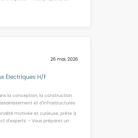
structures fiables et respectueuses
ctrotechnique - Vous êtes
éveloppement de son activité, SADE
l en extérieur - Vous faites preuve
Réseaux Électriques en alternance
tance à la sécurité - Vous avez un
t(e) chez SADE, dédié(e) aux
e - Vous êtes curieux(se) et avez
é(e) par un tuteur et participerez
tences
la pose et au raccordement de
la mise en service des installations
NEDIS - Apprendre à lire et
26 mai, 2026
s techniques - Intervenir sur des
terrains -...
x Électriques H/F
ns la conception, la construction
assainissement et d'infrastructures
s permet de proposer aux
alité motivée et curieuse, prête à
 durables pour la gestion des
ct d'experts. - Vous préparez un
structures fiables et respectueuses
ctrotechnique - Vous êtes
éveloppement de son activité, SADE
l en extérieur - Vous faites preuve