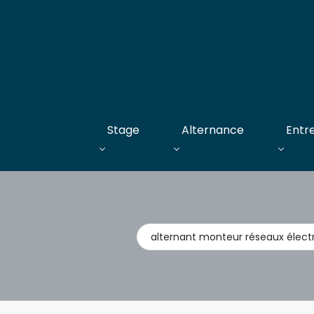
Stage
Alternance
Entr
Métier,
entreprise,
stage,
alternance