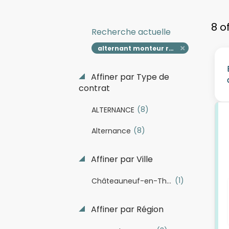
8 o
Recherche actuelle
alternant monteur réseaux électricien h f
Affiner par Type de
contrat
(8)
ALTERNANCE
(8)
Alternance
Affiner par Ville
(1)
Châteauneuf-en-Thymerais
Affiner par Région