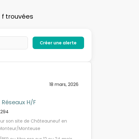
 f trouvées
18 mars, 2026
n Réseaux H/F
2294
ur son site de Châteauneuf en
 Monteur/Monteuse
 d'intégrer une PME familiale et