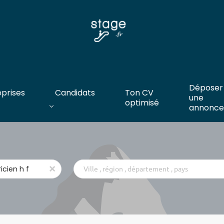
Déposer
eprises
Candidats
Ton CV
une
optimisé
annonce
Ville
x
,
région
,
département
,