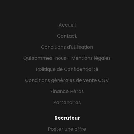
année, et des opportunités de carrière partout en
France. SCHOOLCCAV Conseiller Client Après-Vente
Automobile (H/F) - Formation alternance Vous
Accueil
avez le sens du service, vous aimez le contact
client et le monde de l’automobile ? Le métier de
Contact
Conseiller Client Après-Vente est au cœur de la
Conditions d'utilisation
relation entre l’atelier et les...
Qui sommes-nous - Mentions légales
Politique de Confidentialité
Conditions générales de vente CGV
Finance Héros
Partenaires
Recruteur
Poster une offre