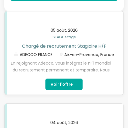
05 août, 2026
STAGE, Stage
Chargé de recrutement Stagiaire H/F
ADECCO FRANCE
Aix-en-Provence, France
En rejoignant Adecco, vous intégrez le n°1 mondial
du recrutement permanent et temporaire. Nous
sommes le trait d'union entre des personnes de
talent et des entreprises à la recherche de
→
Voir l'offre
compétences. Notre ambition : permettre à
chacun d'être acteur de sa vie professionnelle.
Nous nous y engageons concrètement en mettant
quotidiennement à l'emploi 700 000 personnes,
dans 60 pays, et en accompagnant plus de 100 000
04 août, 2026
entreprises clientes. Votre métier aura une