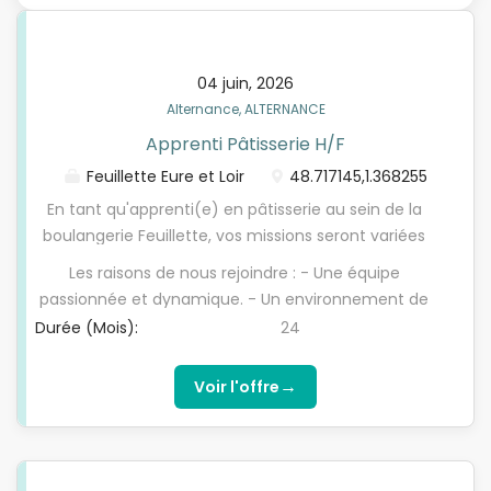
04 juin, 2026
Alternance, ALTERNANCE
Apprenti Pâtisserie H/F
Feuillette Eure et Loir
48.717145,1.368255
En tant qu'apprenti(e) en pâtisserie au sein de la
boulangerie Feuillette, vos missions seront variées
et vous permettront de développer des
Les raisons de nous rejoindre : - Une équipe
compétences essentielles dans le domaine de la
passionnée et dynamique. - Un environnement de
production : - Fabrication des produits : Vous
travail convivial et authentique. - Une formation
Durée (Mois):
24
participerez à la production de nos pâtisseries en
complète et un accompagnement personnalisé.
fonction de votre évolution au cours de
Informations pratiques : - Alternance d'une durée
→
Voir l'offre
l'apprentissage - Respect de la qualité : Vous
de 24 mois - Rémunération selon le niveau
veillerez à la qualité des produits en cours de
d'études en accord avec le tableau de
fabrication, en respectant les normes d'hygiène et
rémunération brute mensuelle minimale d'un(e)
de sécurité alimentaire. Vous participerez
apprenti(e) et selon la convention collective - 30%