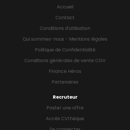
d'hygiène et de sécurité à respecter en cuisine, -
Accueil
Transformer et envoyer les produits demandés, -
Assurer et vérifier le conditionnement des produits
Contact
et leur rangement, - Respecter les fiches
Conditions d'utilisation
techniques, - Communiquer avec vos collègues
pour permettre un service...
Qui sommes-nous - Mentions légales
Politique de Confidentialité
Conditions générales de vente CGV
Finance Héros
Partenaires
Recruteur
Poster une offre
Accès CVthèque
Se connecter