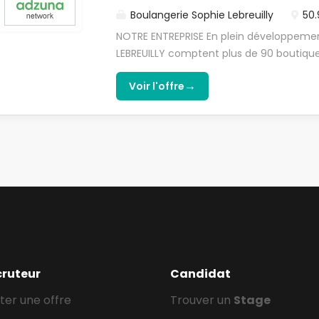
réassort auprès des Boulangers et des...
Boulangerie Sophie Lebreuilly
50.
NOTRE ENTREPRISE En plein développemen
LEBREUILLY comptent plus de 90 boutique
boulangerie, viennoiserie, pâtisserie et r
→
Voir l'offre
proposer à nos clients du pain et des go
tous, pour tous les goûts et toute la jour
Dans le cadre de notre campagne d'app
recherche de notre futur Apprenti Vende
compléter l'équipe de la boulangerie situ
(62). TES PRINCIPALES MISSIONS Sous la r
d'apprentissage, tu seras formé et acco
missions du métier de Vendeur en boulang
Utilise ton sens du relationnel et ta con
et conseiller nos clients ; - Met à profit 
réassort auprès des Boulangers et des...
cruteur
Candidat
ter une offre
Trouver un
Stage