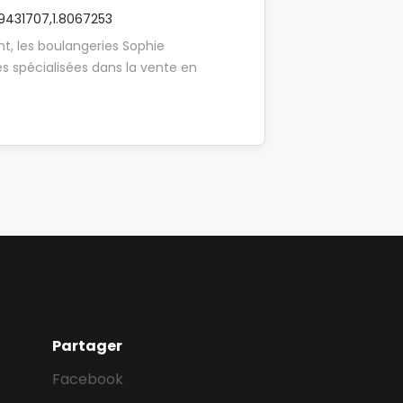
9431707,1.8067253
t, les boulangeries Sophie
s spécialisées dans la vente en
estauration. Notre mission est de
urmandises de qualité, accessibles à
née au sein de lieux de convivialité.
rentissage, nous sommes à la
ur en boulangerie H/F afin de venir
ée au coeur de la ville de Coquelles
esponsabilité de ton maitre
mpagné afin de maitriser les
erie qui sont les suivantes : -
naissance des produits pour accueillir
ton organisation en anticipant le
Partager
Facebook