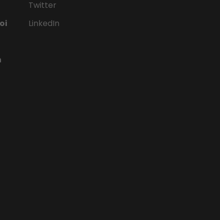
Twitter
oi
LinkedIn
n