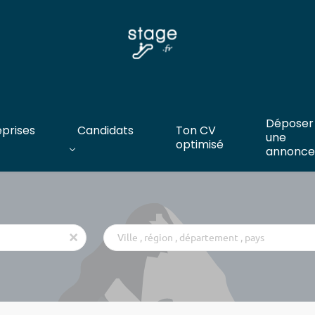
Déposer
eprises
Candidats
Ton CV
une
optimisé
annonce
Ville
x
,
région
,
département
,