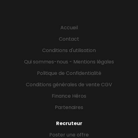
supports de ventes et souscriptions : *
Spécifications fonctionnelles et paramétrage des
outils et interface * Organisation des phases de
tests avec les équipes internes (Commerce,
Accueil
Production, SI..) * Rédaction du cahier des charges...
Contact
Conditions d'utilisation
Qui sommes-nous - Mentions légales
Politique de Confidentialité
Conditions générales de vente CGV
Finance Héros
Partenaires
Recruteur
Poster une offre