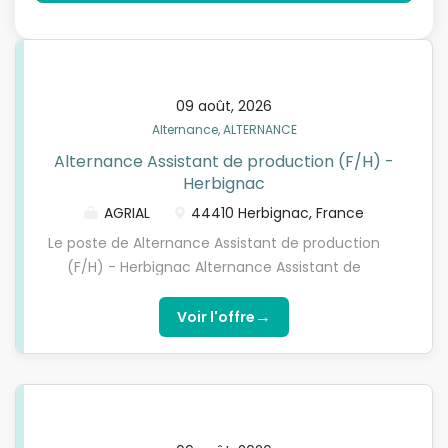
09 août, 2026
Alternance, ALTERNANCE
Alternance Assistant de production (F/H) -
Herbignac
AGRIAL
44410 Herbignac, France
Le poste de Alternance Assistant de production
(F/H) - Herbignac Alternance Assistant de
production (F/H) - Herbignac Vivez une expérience
humaine passionnante Intégrer le service
→
Voir l'offre
Conditionnement Produits Secs d'Herbignac, c'est
entrer dans un univers industriel où chaque minute
compte, où la qualité produit et la traçabilité sont
indispensables, et où les lignes de production
tournent 24h/24 pour alimenter des marchés