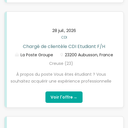
Etre éligible au contrat d'apprentissage (- de 30
ans ou exceptions article L6222-2 code du travail)
28 juil., 2026
CDI
Chargé de clientèle CDI Etudiant F/H
La Poste Groupe
23200 Aubusson, France
Creuse (23)
À propos du poste Vous êtes étudiant ? Vous
souhaitez acquérir une expérience professionnelle
et financer vos études ? Vous aimez la relation
client et êtes motivés ? La Poste propose un poste
→
Voir l'offre
de Chargé(e) de clientèle H/F pour le bureau de
poste d'Aubusson. Ce poste est à pourvoir dès
septembre 2026. Contrat étudiant CDI de 3h30
hebdomadaires le samedi matin. -Vous savez