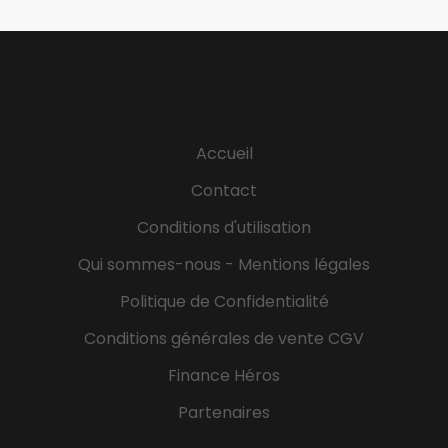
disponibilité, amabilité et professionnalisme
simplifient la vie de vos clients. -Vous savez mettre
à profit votre rigueur et capacité d'adaptation en
synergie avec les membres de l'équipe du bureau
de Poste.
Accueil
Contact
Conditions d'utilisation
Qui sommes-nous - Mentions légales
Politique de Confidentialité
Conditions générales de vente CGV
Finance Héros
Partenaires