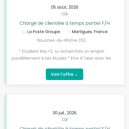
05 août, 2026
CDI
Chargé de clientèle à temps partiel F/H
La Poste Groupe
Martigues, France
Bouches-du-Rhône (13)
* Etudiant Bac+2, tu recherches un emploi
parallèlement à tes études * Etre à l'aise avec les
outils numériques, motivé pour atteindre des
objectifs commerciaux, soucieux de répondre avec
→
Voir l'offre
justesse aux besoins des clients * Tu es attiré par la
relation client * Tu aimes travailler en équipe et les
challenges
30 juil., 2026
CDI
Chargé de clientèle à temps partiel F/H