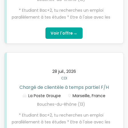
* Etudiant Bac+2, tu recherches un emploi
parallèlement à tes études * Etre à l'aise avec les
outils numériques, motivé pour atteindre des
objectifs commerciaux, soucieux de répondre avec
→
Voir l'offre
justesse aux besoins des clients * Tu es attiré par la
relation client * Tu aimes travailler en équipe et les
challenges
28 juil., 2026
CDI
Chargé de clientèle à temps partiel F/H
La Poste Groupe
Marseille, France
Bouches-du-Rhône (13)
* Etudiant Bac+2, tu recherches un emploi
parallèlement à tes études * Etre à l'aise avec les