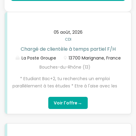
05 août, 2026
CDI
Chargé de clientèle à temps partiel F/H
La Poste Groupe
13700 Marignane, France
Bouches-du-Rhône (13)
* Etudiant Bac+2, tu recherches un emploi
parallèlement à tes études * Etre à l'aise avec les
outils numériques, motivé pour atteindre des
objectifs commerciaux, soucieux de répondre avec
→
Voir l'offre
justesse aux besoins des clients * Tu es attiré par la
relation client * Tu aimes travailler en équipe et les
challenges