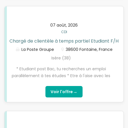
challenges
07 août, 2026
CDI
Chargé de clientèle à temps partiel Etudiant F/H
La Poste Groupe
38600 Fontaine, France
Isère (38)
* Etudiant post Bac, tu recherches un emploi
parallèlement à tes études * Etre à l'aise avec les
outils numériques, motivé pour atteindre des
objectifs commerciaux, soucieux de répondre avec
→
Voir l'offre
justesse aux besoins des clients * Tu es attiré par la
relation client * Tu aimes travailler en équipe et les
challenges