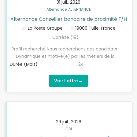
31 juil., 2026
Alternance, ALTERNANCE
Alternance Conseiller bancaire de proximité F/H
La Poste Groupe
19000 Tulle, France
Corrèze (19)
Profil recherché Nous recherchons des candidats :
Dynamique et motivé(e) par les métiers de la
banque et de l’assurance. Rigoureux(se), avec un
Durée (Mois):
24
bon sens relationnel. Conditions et prérequis : Être
éligible au contrat d’apprentissage (moins de 30
→
Voir l'offre
ans à la signature du contrat, ou sans limite d’âge
pour les personnes en situation de handicap –
RQTH). Formation en contrat d’apprentissage Être
titulaire d’un baccalauréat ou un niveau équivalent
de niveau 4 Une expérience dans l’accueil ou la
29 juil., 2026
vente serait un plus. Être mobile pour la partie
CDI
pratique de l’alternance : Tulle (19)