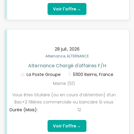
idéalement 3 mois d’expérience en relation
→
Voir l'offre
clientèle , en relation client à distance Vous avez
moins de 30 ans ( sauf exceptions article L6222-2
code du travail)
28 juil., 2026
Alternance, ALTERNANCE
Alternance Chargé d'affaires F/H
La Poste Groupe
51100 Reims, France
Marne (51)
Vous êtes titulaire (ou en cours d’obtention) d’un
Bac+2 filières commerciale ou bancaire Si vous
avez un BAC+2 filière commercial, vous devez
Durée (Mois):
12
justifier d’au moins 6 mois d’expérience
professionnelle dans le domaine bancaire
→
Voir l'offre
Appétence pour le commercial et la relation client