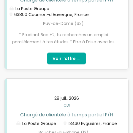
La Poste Groupe
63800 Cournon-d'Auvergne, France
Puy-de-Dôme (63)
* Etudiant Bac +2, tu recherches un emploi
parallèlement à tes études * Etre à l'aise avec les
outils numériques, motivé pour atteindre des
objectifs commerciaux, soucieux de répondre avec
→
Voir l'offre
justesse aux besoins des clients * Tu es attiré par la
relation client * Tu aimes travailler en équipe et les
challenges
28 juil., 2026
CDI
Chargé de clientèle à temps partiel F/H
La Poste Groupe
13430 Eyguières, France
Bouches-du-Rhône (13)