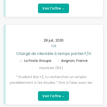
outils numériques, motivé pour atteindre des
objectifs commerciaux, soucieux de répondre avec
→
Voir l'offre
justesse aux besoins des clients * Tu es attiré par la
relation client * Tu aimes travailler en équipe et les
challenges
28 juil., 2026
CDI
Chargé de clientèle à temps partiel F/H
La Poste Groupe
Avignon, France
Vaucluse (84)
* Etudiant Bac+2, tu recherches un emploi
parallèlement à tes études * Etre à l'aise avec les
outils numériques, motivé pour atteindre des
objectifs commerciaux, soucieux de répondre avec
→
Voir l'offre
justesse aux besoins des clients * Tu es attiré par la
relation client * Tu aimes travailler en équipe et les