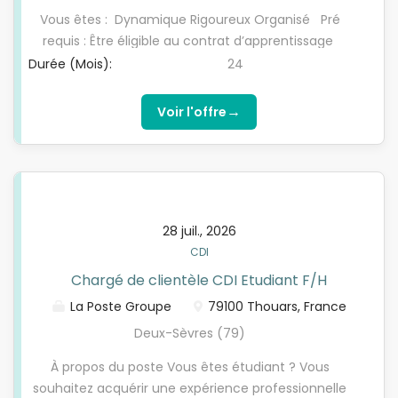
Vous êtes : Dynamique Rigoureux Organisé Pré
requis : Être éligible au contrat d’apprentissage
(moins de 30 ans à la signature du contrat)*
Durée (Mois):
24
Être titulaire du Baccalauréat ou Bac+1 ou 2 ans
d’enseignement supérieur Permis B obligatoire,
→
Voir l'offre
boite manuelle (au plus tard le jour de la signature
du contrat) RENTRÉE PRÉVUE : Septembre 2026
*conformément aux dispositions légales, pas de
limite d’âge pour les personnes reconnues en
qualité de travailleurs
28 juil., 2026
CDI
Chargé de clientèle CDI Etudiant F/H
La Poste Groupe
79100 Thouars, France
Deux-Sèvres (79)
À propos du poste Vous êtes étudiant ? Vous
souhaitez acquérir une expérience professionnelle