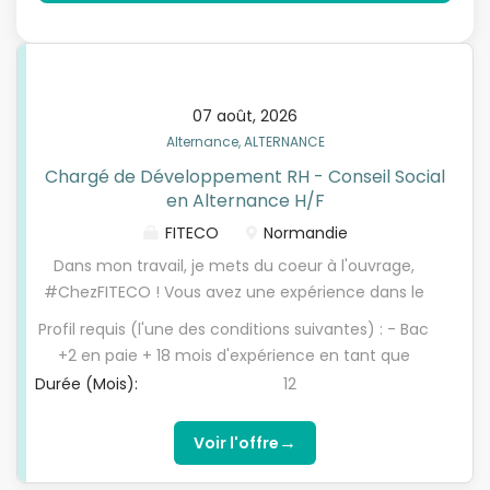
07 août, 2026
Alternance, ALTERNANCE
Chargé de Développement RH - Conseil Social
en Alternance H/F
FITECO
Normandie
Dans mon travail, je mets du coeur à l'ouvrage,
#ChezFITECO ! Vous avez une expérience dans le
domaine de la paie et vous êtes dans une
Profil requis (l'une des conditions suivantes) : - Bac
démarche d'évolution ou de reconversion
+2 en paie + 18 mois d'expérience en tant que
professionnelle ? Vous aspirez aujourd'hui à un
gestionnaire de paie, - Bac +2 en RH généraliste + 3
Durée (Mois):
12
métier centré sur l'accompagnement des clients
ans d'expérience en paie, - Sans diplôme
avec une forte dimension de conseil et de relation
spécifique + 5 ans d'expérience en paie (validation
→
Voir l'offre
de proximité ? Chez Fiteco, nous accompagnons
du certificateur requise) Au-delà de votre
chaque jour les dirigeants et entrepreneurs dans le
parcours, ce sont votre motivation, votre