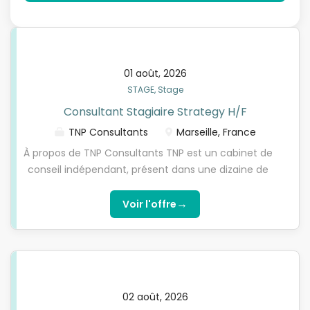
01 août, 2026
STAGE, Stage
Consultant Stagiaire Strategy H/F
TNP Consultants
Marseille, France
À propos de TNP Consultants TNP est un cabinet de
conseil indépendant, présent dans une dizaine de
pays, spécialisé dans l’excellence opérationnelle et
la transformation des entreprises. Structuré autour
→
Voir l'offre
de trois domaines, Strategy, Trust et Digital, TNP
accompagne ses clients sur l’ensemble du spectre
du conseil en stratégie et management, avec une
forte composante systèmes d’information. Nous
intervenons sur des problématiques variées telles
02 août, 2026
que : l’excellence opérationnelle, la conformité et la