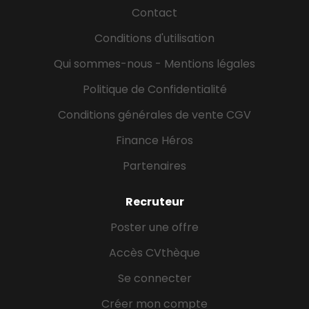
menées pour nos clients. Encadré par un
Contact
Consultant Senior ou un Project Manager, vous
Conditions d'utilisation
serez pleinement impliqué dans les réflexions
stratégiques et la mise en œuvre de projets à fort
Qui sommes-nous - Mentions légales
enjeu. Exemples de sujets abordés : Stratégie &
Politique de Confidentialité
Modèles économiques...
Conditions générales de vente CGV
Finance Héros
Partenaires
Recruteur
Poster une offre
Accès CVthèque
Se connecter
Créer mon compte