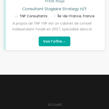
STAGE, Stage
gestion des risques, la transformation des DSI, dans
Consultant Stagiaire Strategy H/F
des secteurs clés : banque, assurance, transport,
énergie, automobile et secteur public . Fort de plus
TNP Consultants
Île-de-France, France
de 500 collaborateurs en France, notre bureau de
À propos de TNP TNP est un cabinet de conseil
Marseille poursuit sa croissance et recrute des
indépendant fondé en 2007, spécialisé dans la
Consultants Stagiaires H/F pour sa practice TNP
transformation stratégique, réglementaire et
Strategy . Nos expertises Stratégie Plans à moyen
digitale des grandes organisations. En combinant
→
Voir l'offre
terme Nouveaux business models & Target
excellence métier, innovation et engagement
Operating Models Due diligence, M&A et...
humain, nous accompagnons les leaders de
secteurs aussi variés que la banque, l’assurance,
l’industrie, le secteur public, la santé, l’énergie.
Présent en France et à l’international, TNP propose
un environnement stimulant, où chaque
collaborateur est acteur de sa trajectoire.
Proximité, autonomie, impact sont au coeur de
notre promesse Votre rôle au sein de TNP Strategy
Intégré au sein d’une équipe projet dès le premier
Accueil
jour, vous contribuerez activement aux missions