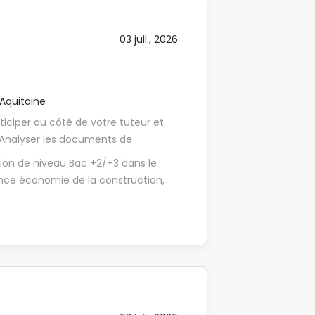
manager 3. Visite d'atelier avec
oire plus, prendront le temps de
chance de visiter plusieurs ateliers
03 juil., 2026
Aquitaine
ticiper au côté de votre tuteur et
- Analyser les documents de
ppels d'offre (AO) pour proposer les
tion de niveau Bac +2/+3 dans le
. - Quantifier et définir les produits
ence économie de la construction,
MILLET ainsi que les fiches budget -
 reconnu(e) pour vos qualités
ister les techniciens chargés
uiserie et la construction en général
iers techniques et plans et
n mode projet et en équipe. - Vous
. Nos avantages / Les plus du Groupe
s (Word, Excel, Power Point, Internet
lace ses collaborateurs au coeur de
ent Chaque candidature est étudiée
ttend en intégrant le Groupe MILLET
s engageons à vous apporter une
 : pour faire de votre arrivée une
e. 3 étapes : 1. Echange téléphonique
lesquels vous serez amené à