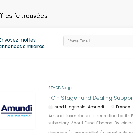
pays
ffres fc trouvées
Envoyez moi les
annonces similaires
STAGE, Stage
FC - Stage Fund Dealing Suppor
credit-agricole-Amundi
France
Amundi Luxembourg is recruiting for it
subsidiary. About Fund Channel By join
of a leading organisation in the financia