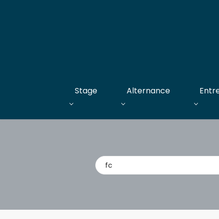
Stage
Alternance
Entr
Métier,
entreprise,
stage,
alternance