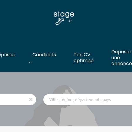
Déposer
eprises
Candidats
Ton CV
une
optimisé
annonce
Ville
x
,
région
,
département
,