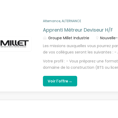
recrutement accompagné de votre futur 
lesquels vous serez amené à travailler, v
votre futur tuteur
vous accueillir. Vous aurez également la 
de fabrication pour comprendre...
Alternance, ALTERNANCE
Apprenti Métreur Deviseur H/F
Groupe Millet Industrie
Nouvelle-
Les missions auxquelles vous pourrez par
de vos collègues seront les suivantes : 
consultation d'entreprise (DCE) et les a
Votre profil : - Vous préparez une forma
meilleurs solutions techniques aux clients
domaine de la construction (BTS ou lic
demandés - Établir les devis sur Logiciel 
BUT génie civil par exemple). -Vous êtes
À terme : vous pourrez être amené à ass
relationnelles, votre intérêt pour la men
→
Voir l'offre
d'opération à la mise en oeuvre des doss
et votre rigueur. Vous aimez travailler e
participer à la vie des chantiers traités
êtes à l'aise avec les outils informatique
MILLET Rejoignez notre entreprise, qui p
et messagerie). Processus de recrutem
son développement ! Voici ce qui vous a
avec soin par nos recruteurs, nous nou
: * Un parcours d'intégration personnalisé
réponse, qu'elle soit positive ou négativ
réussite, l'ensemble des services, avec 