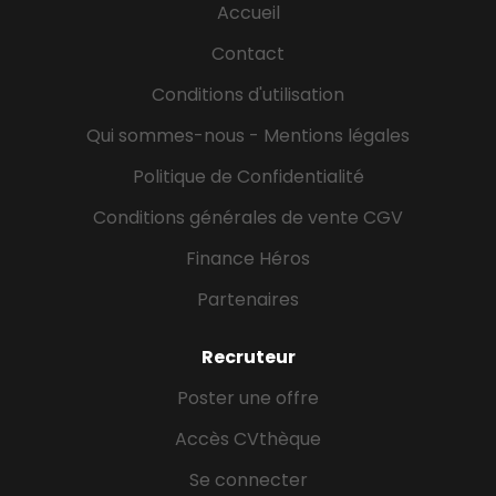
Accueil
chaque bénéficiaire, dans le respect de sa dignité,
de son autonomie et de son intimité. *Être à
Contact
l'écoute des bénéficiaires et de leurs proches afin
Conditions d'utilisation
de contribuer à leur bien-être et au maintien de...
Qui sommes-nous - Mentions légales
Politique de Confidentialité
Conditions générales de vente CGV
Finance Héros
Partenaires
Recruteur
Poster une offre
Accès CVthèque
Se connecter