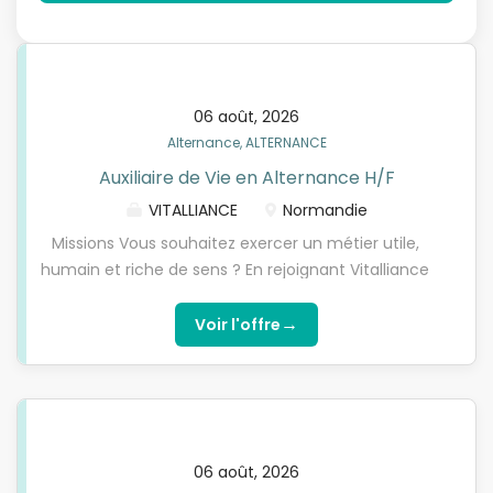
06 août, 2026
Alternance, ALTERNANCE
Auxiliaire de Vie en Alternance H/F
VITALLIANCE
Normandie
Missions Vous souhaitez exercer un métier utile,
humain et riche de sens ? En rejoignant Vitalliance
en tant qu'Auxiliaire de Vie (H/F) dans le cadre d'un
contrat d'apprentissage ou de professionnalisation,
→
Voir l'offre
vous participez chaque jour au maintien à domicile
des personnes âgées ou en situation de handicap.
Aux côtés d'un professionnel expérimenté, vous
serez amené(e) à : - Accompagner les
bénéficiaires dans les gestes essentiels du
06 août, 2026
quotidien : lever, coucher, aide à la toilette,