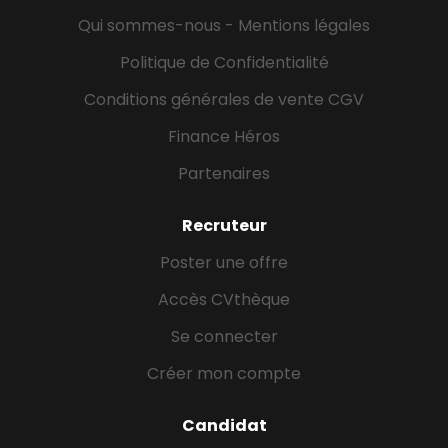
Coordinateur Logistique (H/F) - Stage 6 mois Tes
Qui sommes-nous - Mentions légales
missions Tes missions : Tu intègreras l'équipe
logistique/transport pour être l'interface entre...
Politique de Confidentialité
Conditions générales de vente CGV
Finance Héros
Partenaires
Recruteur
Poster une offre
Accès CVthèque
Se connecter
Créer mon compte
Candidat