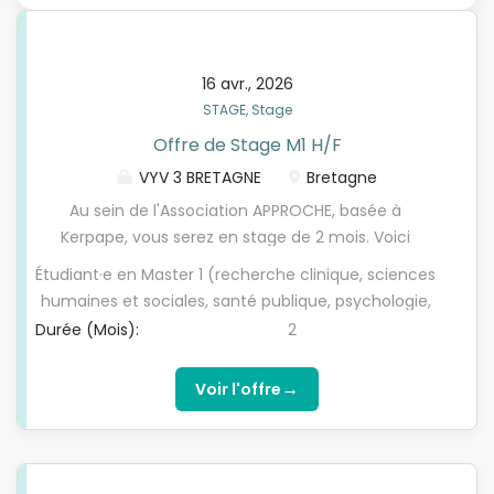
16 avr., 2026
STAGE, Stage
Offre de Stage M1 H/F
VYV 3 BRETAGNE
Bretagne
Au sein de l'Association APPROCHE, basée à
Kerpape, vous serez en stage de 2 mois. Voici
quelques missions; - Réaliser une revue de
Étudiant·e en Master 1 (recherche clinique, sciences
littérature en lien avec les thématiques du projet
humaines et sociales, santé publique, psychologie,
(robotique, téléprésence, acceptabilité,
sociologie, ou domaine connexe) Intérêt pour la
Durée (Mois):
2
psychosocial, hospitalisation) - Contribuer à
recherche clinique, les technologies en santé et les
l'élaboration de la méthodologie de la future étude
enjeux psychosociaux Capacités rédactionnelles,
→
Voir l'offre
rétrospective - Participer à la rédaction des
esprit d'analyse et rigueur méthodologique
documents supports du projet (protocoles, fiches
Autonomie, curiosité et envie de s'investir dans un
techniques, supports de communication) -
projet innovant Ref: 32i8lzrvjp
Contribuer à la rédaction de l'article scientifique