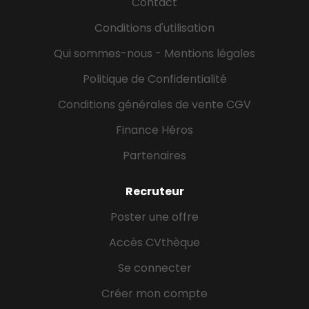
Contact
gérer les priorités. Vous devrez être capable de
Conditions d'utilisation
traiter des éléments graphiques sur des logiciels de
PAO mais également le traitement de données
Qui sommes-nous - Mentions légales
pures sur tableurs Excel notamment. Organisé(e),
fiable et dynamique, vous souhaitez vous...
Politique de Confidentialité
Conditions générales de vente CGV
Finance Héros
Partenaires
Recruteur
Poster une offre
Accès CVthèque
Se connecter
Créer mon compte