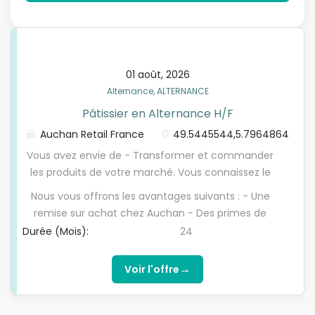
01 août, 2026
Alternance, ALTERNANCE
Pâtissier en Alternance H/F
Auchan Retail France
49.5445544,5.7964864
Vous avez envie de - Transformer et commander
les produits de votre marché. Vous connaissez le
positionnement de votre marché et mettez en
Nous vous offrons les avantages suivants : - Une
oeuvre les recettes / process de transformation de
remise sur achat chez Auchan - Des primes de
vos produits. Vous êtes polyvalent à tous les postes
participation et d'intéressement selon la
Durée (Mois):
24
de fabrication avec un haut niveau de
performance annuelle de l'entreprise - Une prime
professionnalisme et êtes capable d'évaluer la
annuelle équivalente à un 13e mois Chez Auchan,
→
Voir l'offre
qualité et la fraîcheur des produits et d'écarter les
nous sommes convaincus que la diversité fait la
produits non-conformes. - Contribuer à la bonne
richesse d'une entreprise. Nous étudions à
organisation de la production dans le respect des
compétences égales chaque candidature et