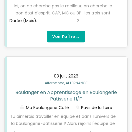
un fournil moderne, au coeur d'une franchise
Ici, on ne cherche pas le meilleur, on cherche le
Feuillette reconnue pour sa qualité, son exigence et
bon état d'esprit. CAP, MC ou BP : les trois sont
son esprit d'équipe. Tu seras accompagné(e)
possibles. Débutant(e) accepté(e) : ce qui
Durée (Mois):
2
chaque jour par des pâtissiers expérimentés qui
compte, c'est l'énergie, la concentration et le
auront à coeur de te transmettre leur savoir-faire.
respect des processus d'hygiène et de fabrication.
→
Voir l'offre
Postule dès maintenant, nous privilégions une
Tu aimes les environnements où il y a des règles
semaine d'immersion au sein de notre boulangerie
claires, des méthodes qui fonctionnent, et où on
avant engagement.
progresse en équipe. Tu veux apprendre un vrai
métier, rejoindre une équipe qui avance ensemble
et t'investir pleinement dans ce métier alors envoie
03 juil., 2026
nous ta candidature dès maintenant.
Alternance, ALTERNANCE
Boulanger en Apprentissage en Boulangerie
Pâtisserie H/F
Ma Boulangerie Café
Pays de la Loire
Tu aimerais travailler en équipe et dans l'univers de
la boulangerie-pâtisserie ? Alors rejoins l'équipe de
Jean-Marc chez MA BOULANGERIE CAFÉ à VANNES