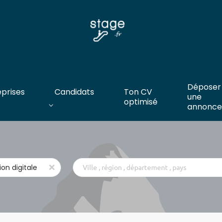
Déposer
eprises
Candidats
Ton CV
une
optimisé
annonce
Ville
x
,
région
,
département
,