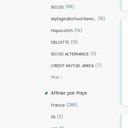
(66)
ISCOD
(15)
MyDigitalSchool Rennes
(14)
Hopscotch
(13)
DELOITTE
(11)
ISCOD ALTERNANCE
(7)
CREDIT MUTUEL ARKEA
Plus
Affiner par Pays
(286)
France
(3)
FR