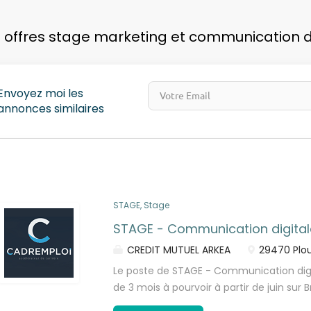
pays
 offres stage marketing et communication d
Envoyez moi les
annonces similaires
STAGE, Stage
STAGE - Communication digitale
CREDIT MUTUEL ARKEA
29470 Plou
Le poste de STAGE - Communication digi
de 3 mois à pourvoir à partir de juin sur B
contribution web Mettre en oeuvre les r