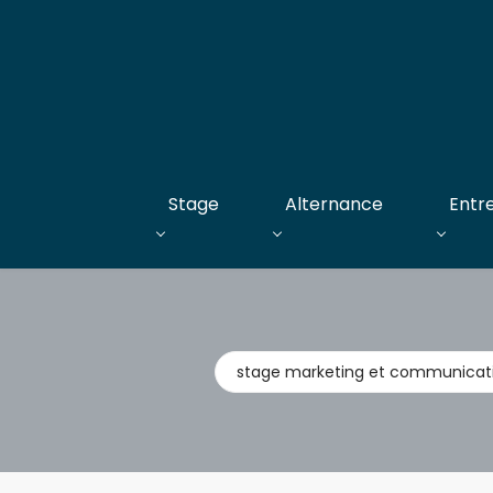
Stage
Alternance
Entr
Métier,
entreprise,
stage,
alternance