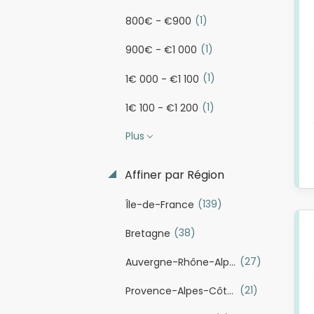
(1)
800€ - €900
(1)
900€ - €1 000
(1)
1€ 000 - €1 100
(1)
1€ 100 - €1 200
Plus
Affiner par Région
(139)
Île-de-France
(38)
Bretagne
(27)
Auvergne-Rhône-Alpes
(21)
Provence-Alpes-Côte d'Azur