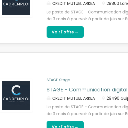
CREDIT MUTUEL ARKEA
29800 Lan
notre futur.e...
Le poste de STAGE - Communication digi
de 3 mois à pourvoir à partir de juin sur B
contribution web Mettre en oeuvre les r
→
Voir l'offre
d'accessibilité (RGAA) Mettre à jour et o
(textes, images, médias) selon les bonne
Contribuer à la rédaction de guides et b
accessibles Analyse de performance Suivr
(trafic, engagement...) Produire des repor
et formuler des recommandations d'optim
du plan de marquage si nécessaire Bench
STAGE, Stage
Réaliser un benchmark des sites web du s
stratégie éditoriale) Identifier les bonne
STAGE - Communication digitale
Formuler des recommandations Le profil r
CREDIT MUTUEL ARKEA
29490 Guip
notre futur.e...
Le poste de STAGE - Communication digi
de 3 mois à pourvoir à partir de juin sur B
contribution web Mettre en oeuvre les r
→
Voir l'offre
d'accessibilité (RGAA) Mettre à jour et o