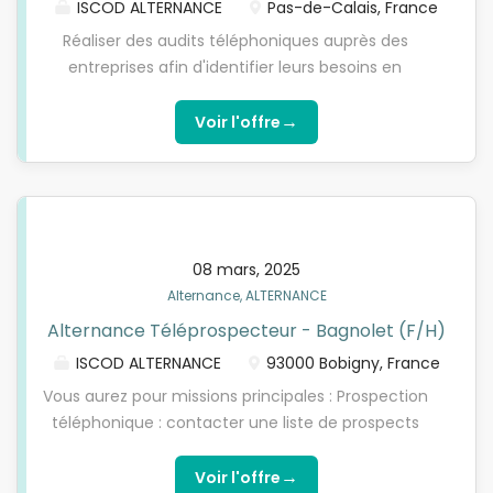
Maintenir et mettre à jour les bases de données
ISCOD ALTERNANCE
Pas-de-Calais, France
prospect pour optimiser le suivi et la prise de
Réaliser des audits téléphoniques auprès des
contact.
entreprises afin d'identifier leurs besoins en
télécommunications et solutions Internet.
Présenter les offres professionnelles adaptées
→
Voir l'offre
(forfaits mobiles, solutions Internet, réseaux IP,
etc.). Qualifier les prospects en collectant les
informations essentielles (besoins, infrastructures,
décisionnaires, etc.). Prendre des rendez-vous pour
les équipes commerciales. Mettre à jour les
08 mars, 2025
données dans le CRM de l'entreprise. Atteindre les
Alternance, ALTERNANCE
objectifs fixés (nombre d'audits, taux de
Alternance Téléprospecteur - Bagnolet (F/H)
conversion, etc.).
ISCOD ALTERNANCE
93000 Bobigny, France
Vous aurez pour missions principales : Prospection
téléphonique : contacter une liste de prospects
(particuliers) pour leur présenter nos solutions en
rénovation énergétique (isolation, chauffage,
→
Voir l'offre