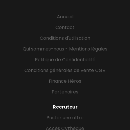
commerciale Contribuer à l'amélioration des
processus de prospection Identifier les besoins et
Accueil
les intérêts des prospects Qualifier les opportunités
commerciales Profil : Vous êtes le ou la
Contact
candidat(e) idéal(e) si : Vous souhaitez suivre une
Conditions d'utilisation
formation en Commerce, et souhaitez développer
vos...
Qui sommes-nous - Mentions légales
Politique de Confidentialité
Conditions générales de vente CGV
Finance Héros
Partenaires
Recruteur
Poster une offre
Accès CVthèque