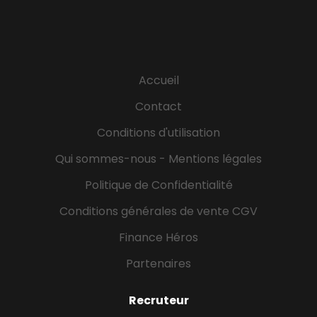
site en cas de panne et proposer des solutions
13ème mois.
permettant la continuité d'activité ; -
Diagnostiquer les pannes et réaliser les opérations
de réparations ; - Assurer le respect des mesures
d'hygiène, qualité et de sécurité conformément
Accueil
aux exigences du groupe ; - Participer à la gestion
Contact
administrative...
Conditions d'utilisation
Qui sommes-nous - Mentions légales
Politique de Confidentialité
Conditions générales de vente CGV
Finance Héros
Partenaires
Recruteur