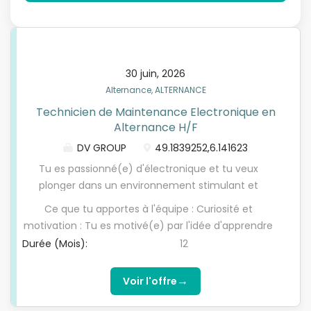
30 juin, 2026
Alternance, ALTERNANCE
Technicien de Maintenance Electronique en
Alternance H/F
DV GROUP
49.1839252,6.141623
Tu es passionné(e) d'électronique et tu veux
plonger dans un environnement stimulant et
innovant ? Nous avons une belle opportunité pour
Ce que tu apportes à l'équipe : Curiosité et
toi ! Rejoins notre équipe dynamique pour une
motivation : Tu es motivé(e) par l'idée d'apprendre
alternance où tu pourras développer tes
sur le terrain et de relever des défis techniques.
Durée (Mois):
12
compétences en maintenance électronique tout
Compétences techniques : Tu as des bases solides
en contribuant activement à des projets concrets
en électronique et électrotechnique et souhaites
→
Voir l'offre
dans le domaine de l'électronique de puissance !
les approfondir dans un environnement réel. Esprit
Intégré(e) à notre équipe de techniciens experts,
d'équipe : Tu sais travailler en collaboration,