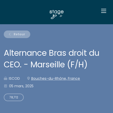
Retour
Alternance Bras droit du
CEO. - Marseille (F/H)
ISCOD
Bouches-du-Rhône, France
05 mars, 2025
78,712