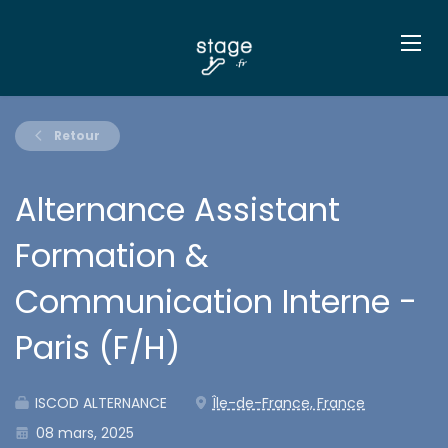
Retour
Alternance Assistant
Formation &
Communication Interne -
Paris (F/H)
ISCOD ALTERNANCE
Île-de-France, France
08 mars, 2025