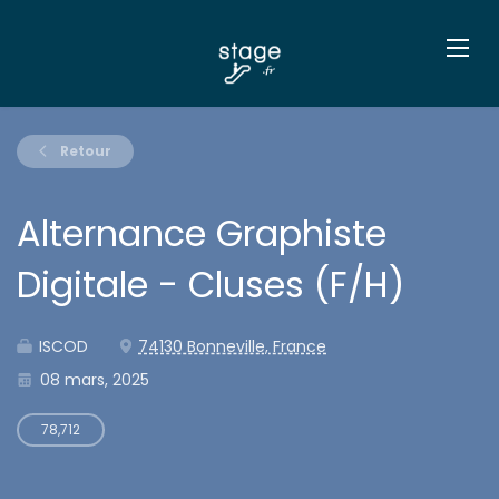
Retour
Alternance Graphiste
Digitale - Cluses (F/H)
ISCOD
74130 Bonneville, France
08 mars, 2025
78,712