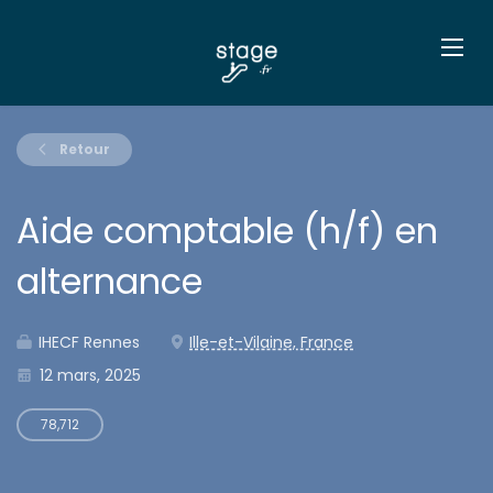
Retour
Aide comptable (h/f) en
alternance
IHECF Rennes
Ille-et-Vilaine, France
12 mars, 2025
78,712