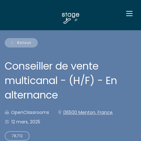
Retour
Conseiller de vente
multicanal - (H/F) - En
alternance
OpenClassrooms
06500 Menton, France
12 mars, 2025
78,712