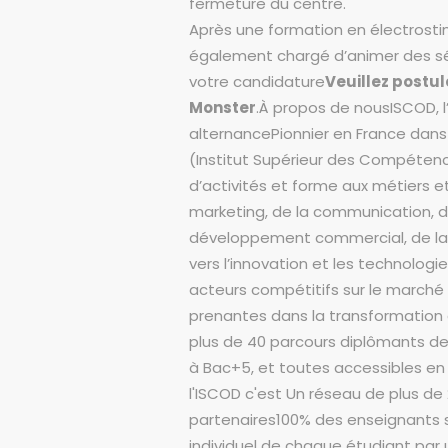
fermeture du centre.
Après une formation en électrosti
également chargé d’animer des s
votre candidature
Veuillez postul
Monster
.À propos de nousISCOD, l’
alternancePionnier en France dans
(Institut Supérieur des Compéten
d’activités et forme aux métiers
marketing, de la communication, d
développement commercial, de la r
vers l’innovation et les technolog
acteurs compétitifs sur le marché d
prenantes dans la transformation 
plus de 40 parcours diplômants de 
à Bac+5, et toutes accessibles en f
l'ISCOD c'est Un réseau de plus de
partenaires100% des enseignants s
individuel de chaque étudiant pa