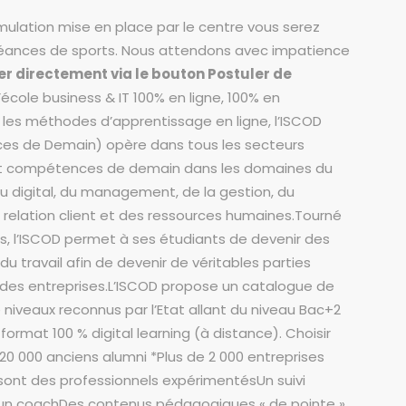
mulation mise en place par le centre vous serez
éances de sports. Nous attendons avec impatience
er directement via le bouton Postuler de
école business & IT 100% en ligne, 100% en
 les méthodes d’apprentissage en ligne, l’ISCOD
ces de Demain) opère dans tous les secteurs
 et compétences de demain dans les domaines du
u digital, du management, de la gestion, du
elation client et des ressources humaines.Tourné
ies, l’ISCOD permet à ses étudiants de devenir des
u travail afin de devenir de véritables parties
des entreprises.L’ISCOD propose un catalogue de
niveaux reconnus par l’Etat allant du niveau Bac+2
ormat 100 % digital learning (à distance). Choisir
 20 000 anciens alumni *Plus de 2 000 entreprises
ont des professionnels expérimentésUn suivi
r un coachDes contenus pédagogiques « de pointe »