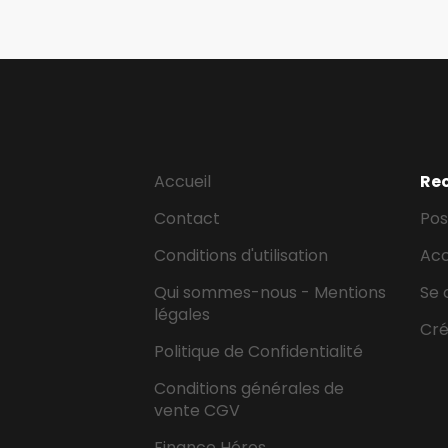
Accueil
Re
Contact
Pos
Conditions d'utilisation
Ac
Qui sommes-nous - Mentions
Se 
légales
Cr
Politique de Confidentialité
Conditions générales de
vente CGV
Finance Héros