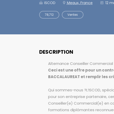
ISCOD
Meaux, France
12 ma
78,712
Ventes
DESCRIPTION
Alternance Conseiller Commercial 
Ceci est une offre pour un contr
BACCALAUREAT et remplir les critè
Qui sommes-nous ?L’ISCOD, spéciali
pour son entreprise partenaire, ce
Conseiller(e) Commercial(e) en co
formations diplômantes reconnues p