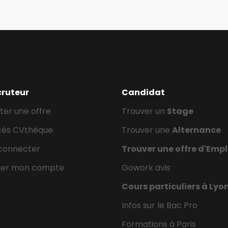
cruteur
Candidat
ter une offre
Trouver un
Stage
cès CVthèque
Trouver une
Alternance
connecter
Trouver une offre d'Empl
éer mon compte
Gowork avis
Cours particuliers à Lyo
Infos sur le Bac Pro
Formations à Paris