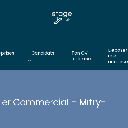
Déposer
eprises
Candidats
Ton CV
une
optimisé
annonce
ler Commercial - Mitry-