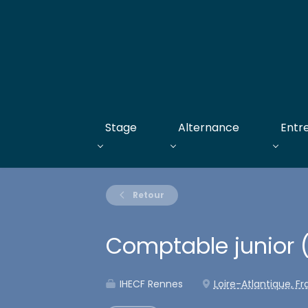
Stage
Alternance
Entr
Retour
Comptable junior 
IHECF Rennes
Loire-Atlantique, F