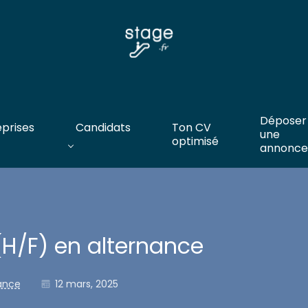
Déposer
eprises
Candidats
Ton CV
une
optimisé
annonce
(H/F) en alternance
rance
12 mars, 2025