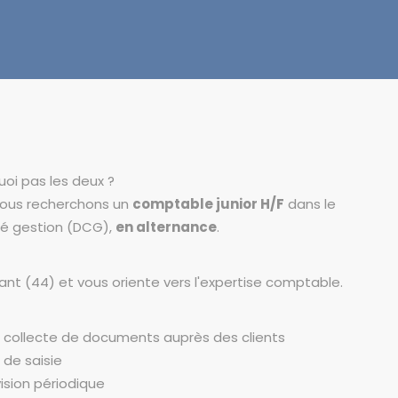
oi pas les deux ?
 nous recherchons un
comptable junior H/F
dans le
té gestion (DCG),
en alternance
.
nt (44) et vous oriente vers l'expertise comptable.
a collecte de documents auprès des clients
 de saisie
ision périodique