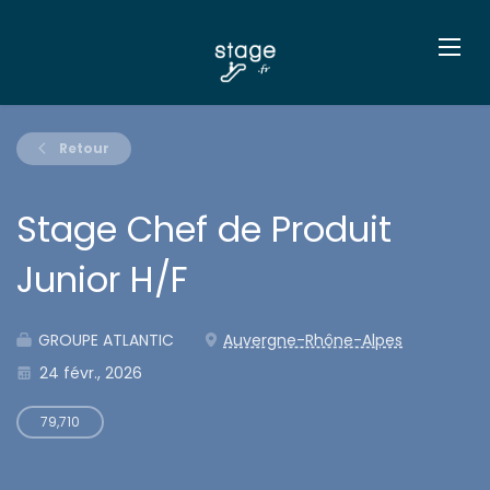
Retour
Stage Chef de Produit
Junior H/F
GROUPE ATLANTIC
Auvergne-Rhône-Alpes
24 févr., 2026
79,710