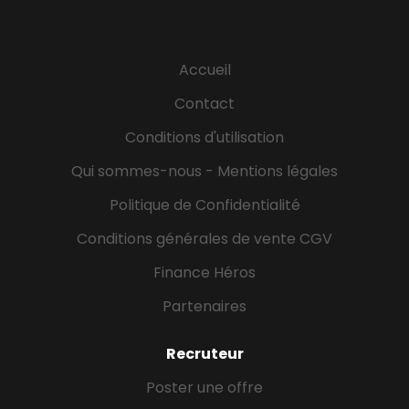
Chaque année, La Poste Groupe
recrute de nombreux nouveaux
collaborateurs, sur tous niveaux de
Accueil
diplômes et sur de nombreux
Contact
métiers. En 2025, le groupe offrira
4800 emplois en CDI, 3900 nouveaux
Conditions d'utilisation
contrats en alternance et
Qui sommes-nous - Mentions légales
proposera globalement 4500
Politique de Confidentialité
stages.
Conditions générales de vente CGV
Retrouvez toutes nos offres sur
:
www.laposterecrute.fr
Finance Héros
1. Découvrez le portrait d’Emilie,
Partenaires
Alternante en Ressources Humaines
Recruteur
Poster une offre