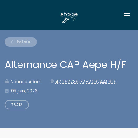
Retour
Alternance CAP Aepe H/F
Nounou Adom
47.267789172,-2.092449329
05 juin, 2026
78,712