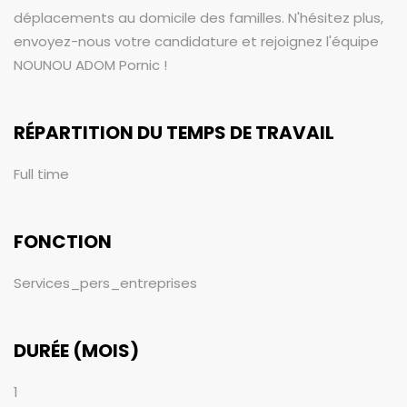
déplacements au domicile des familles. N'hésitez plus,
envoyez-nous votre candidature et rejoignez l'équipe
NOUNOU ADOM Pornic !
RÉPARTITION DU TEMPS DE TRAVAIL
Full time
FONCTION
Services_pers_entreprises
DURÉE (MOIS)
1