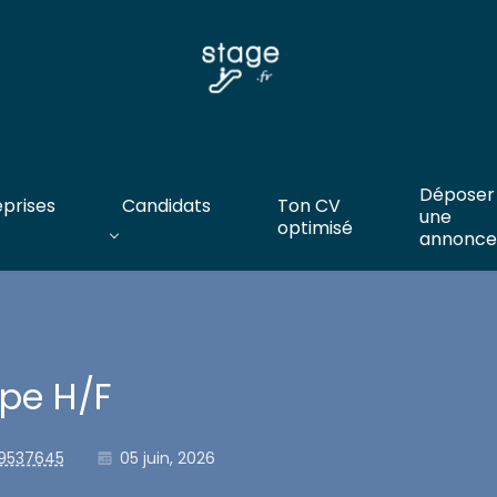
Déposer
eprises
Candidats
Ton CV
une
optimisé
annonce
pe H/F
09537645
05 juin, 2026