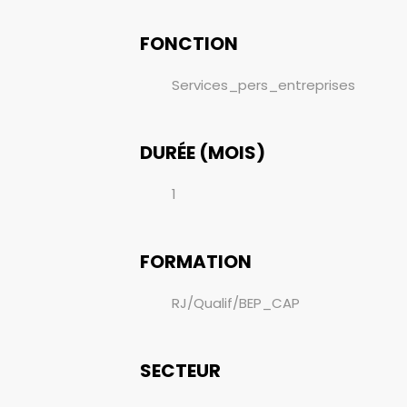
FONCTION
Services_pers_entreprises
DURÉE (MOIS)
1
FORMATION
RJ/Qualif/BEP_CAP
SECTEUR