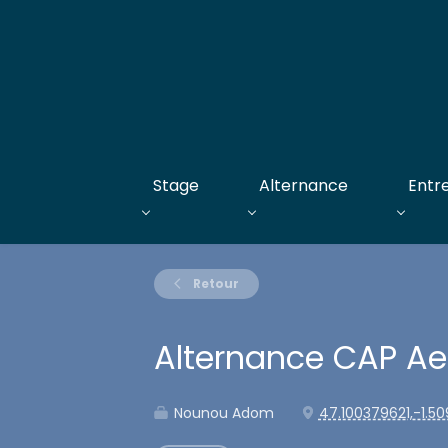
Stage
Alternance
Entr
Retour
Alternance CAP Ae
Nounou Adom
47.100379621,-1.5