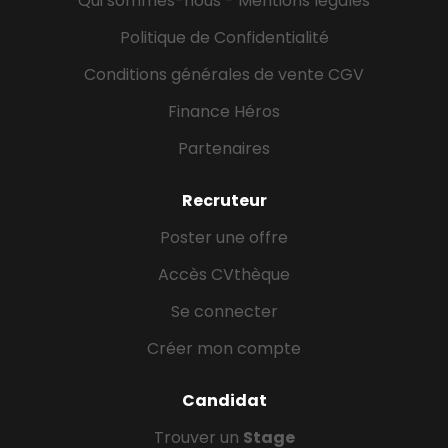
Qui sommes-nous - Mentions légales
Politique de Confidentialité
Conditions générales de vente CGV
Finance Héros
Partenaires
Recruteur
Poster une offre
Accès CVthèque
Se connecter
Créer mon compte
Candidat
Trouver un
Stage