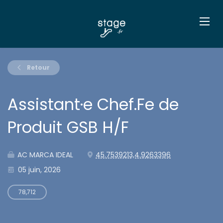
Retour
Assistant·e Chef.Fe de
Produit GSB H/F
AC MARCA IDEAL
45.7539213,4.9263396
05 juin, 2026
78,712