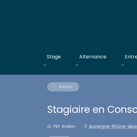
Stage
Alternance
Entr
Retour
Stagiaire en Conso
PKF Arsilon
Auvergne-Rhône-Alpe