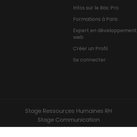
Infos sur le Bac Pro
Formations à Paris
Expert en développement
web
Créer un Profil
Se connecter
Stage Ressources Humaines RH
Stage Communication
Stage Marketing