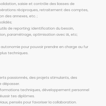
lidation, saisie et contrôle des liasses de
opérations réciproques, retraitement des comptes,
on des annexes, etc. ;
olidés;
ils de reporting: identification du besoin,
on, paramétrage, optimisation avec IA, etc;
n autonomie pour pouvoir prendre en charge au fur
plus techniques.
perts passionnés, des projets stimulants, des
e dépasser.
e : formations techniques, développement personnel
ussir tes diplômes.
ux, pensés pour favoriser la collaboration.