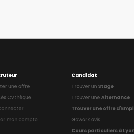
cruteur
Candidat
ter une offre
Trouver un
Stage
cès CVthèque
Trouver une
Alternance
connecter
Trouver une offre d'Empl
éer mon compte
Gowork avis
Cours particuliers à Lyo