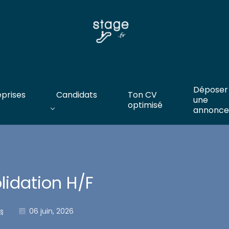
Déposer
eprises
Candidats
Ton CV
une
optimisé
annonce
lidation H/F
s
06 juin, 2026