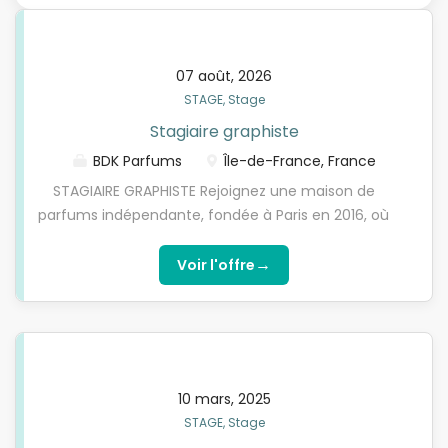
07 août, 2026
STAGE, Stage
Stagiaire graphiste
BDK Parfums
Île-de-France, France
STAGIAIRE GRAPHISTE Rejoignez une maison de
parfums indépendante, fondée à Paris en 2016, où
la création libre, l’audace et l’expérimentation
perpétuelle dessinent une vision singulière du
→
Voir l'offre
parfum. La Maison BDK Parfums recherche un.e
stagiaire en graphisme – stage de 6 mois pour
accompagner l’équipe créative dans le
développement et la déclinaison des contenus
visuels de la marque. En lien étroit avec l’équipe
10 mars, 2025
graphique et créative, vous participerez à la mise
STAGE, Stage
en œuvre de l’univers visuel de la Maison, en