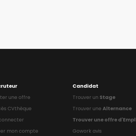
cruteur
Candidat
ter une offre
Trouver un
Stage
cès CVthèque
Trouver une
Alternance
connecter
Trouver une offre d'Empl
éer mon compte
Gowork avis