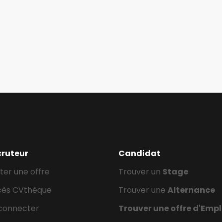
cruteur
Candidat
ter une offre
Trouver un
Stage
cès CVthèque
Trouver une
Alternance
connecter
Trouver une offre d'Empl