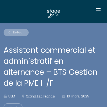
Retour
Assistant commercial et
administratif en
alternance – BTS Gestion
de la PME H/F
UEM
Grand Est, France
10 mars, 2025
78,712