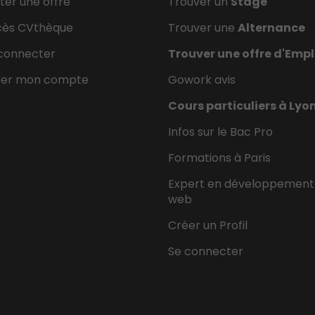
ter une offre
Trouver un
Stage
cès CVthèque
Trouver une
Alternance
connecter
Trouver une offre d'Empl
éer mon compte
Gowork avis
Cours particuliers à Lyo
Infos sur le Bac Pro
Formations à Paris
Expert en développement
web
Créer un Profil
Se connecter