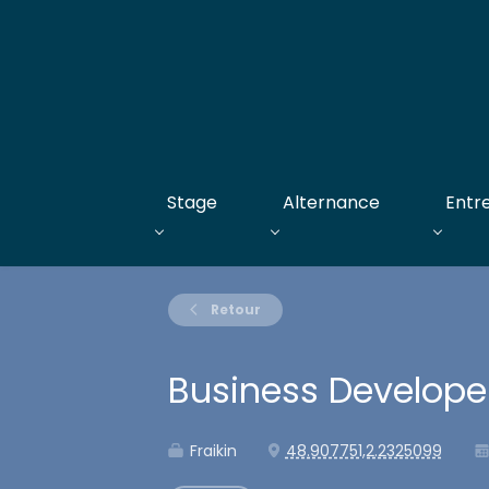
Stage
Alternance
Entr
Retour
Business Develope
Fraikin
48.907751,2.2325099