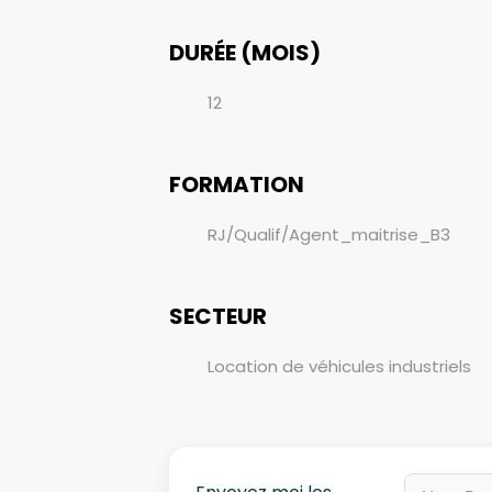
DURÉE (MOIS)
12
FORMATION
RJ/Qualif/Agent_maitrise_B3
SECTEUR
Location de véhicules industriels