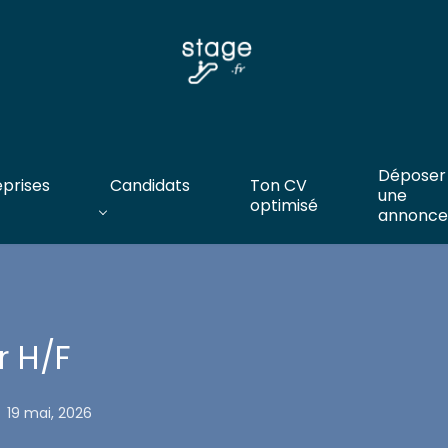
Déposer
eprises
Candidats
Ton CV
une
optimisé
annonce
r H/F
19 mai, 2026