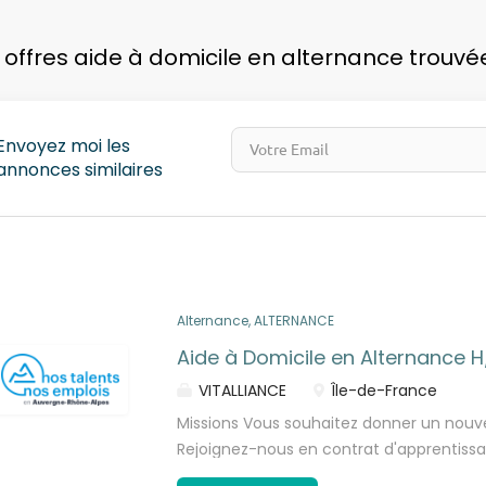
pays
 offres aide à domicile en alternance trouvé
Envoyez moi les
annonces similaires
Alternance, ALTERNANCE
Aide à Domicile en Alternance H
VITALLIANCE
Île-de-France
Missions Vous souhaitez donner un nouve
Rejoignez-nous en contrat d'apprentissa
formez-vous à un métier profondément h