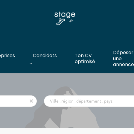
Déposer
eprises
Candidats
Ton CV
une
optimisé
annonce
Ville
x
,
région
,
département
,