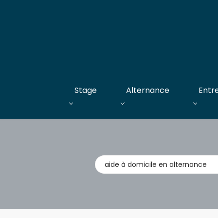
Stage
Alternance
Entr
Métier,
entreprise,
stage,
alternance