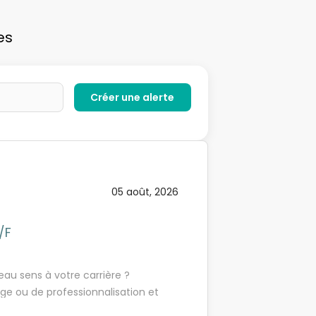
es
05 août, 2026
/F
au sens à votre carrière ?
ge ou de professionnalisation et
umain, utile et porteur de sens. En