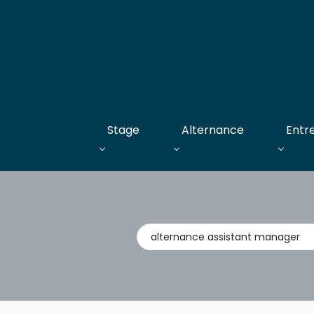
Stage
Alternance
Entr
Métier,
entreprise,
stage,
alternance