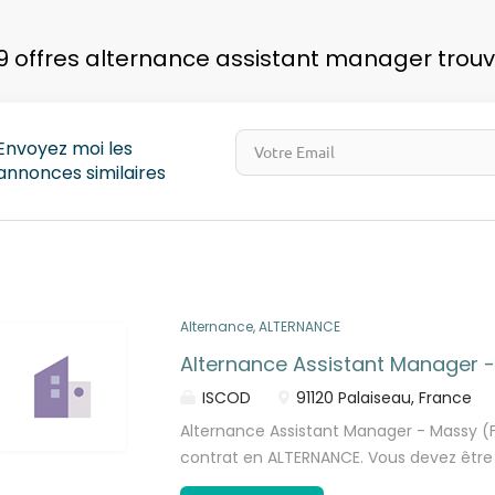
pays
9 offres alternance assistant manager trou
Envoyez moi les
annonces similaires
Alternance, ALTERNANCE
Alternance Assistant Manager 
ISCOD
91120 Palaiseau, France
Alternance Assistant Manager - Massy (F
contrat en ALTERNANCE. Vous devez être 
remplir les critères d’éligibilité. Qui so