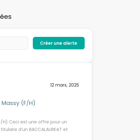
vées
12 mars, 2025
- Massy (F/H)
/H) Ceci est une offre pour un
titulaire d’un BACCALAUREAT et
mmes-nous ?L’ISCOD, spécialiste de la