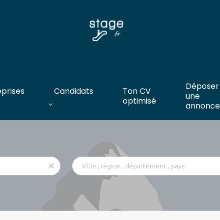
Déposer
eprises
Candidats
Ton CV
une
optimisé
annonce
Ville
x
,
région
,
département
,