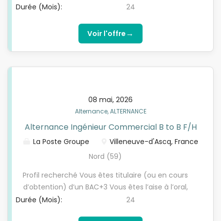
excellent relationnel Vous avez une forte capacité
Durée (Mois):
24
développer les relations...
d’adaptation et autonome Vous aimez challenges
commerciaux et letravail en équipe Vous maitrisez
→
Voir l'offre
les outils digitaux et vous vous intéressez aux sujets
data / IA / CRM Vous avez moins de 30 ans (sauf
exceptions L.6222-2 du code du travail) Permis B
souhaité
08 mai, 2026
Alternance, ALTERNANCE
Alternance Ingénieur Commercial B to B F/H
La Poste Groupe
Villeneuve-d'Ascq, France
Nord (59)
Profil recherché Vous êtes titulaire (ou en cours
d’obtention) d’un BAC+3 Vous êtes l’aise à l’oral,
excellent relationnel Vous avez une forte capacité
Durée (Mois):
24
d’adaptation et autonome Vous aimez challenges