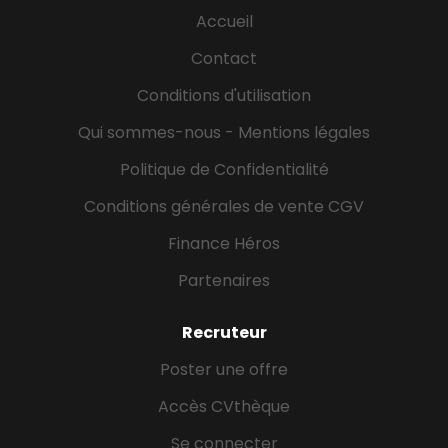
entreprise développe des offres stratégiques
Accueil
impliquant des équipes de consultants et un...
Contact
Conditions d'utilisation
Qui sommes-nous - Mentions légales
Politique de Confidentialité
Conditions générales de vente CGV
Finance Héros
Partenaires
Recruteur
Poster une offre
Accès CVthèque
Se connecter