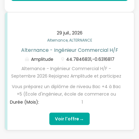
29 juil., 2026
Alternance, ALTERNANCE
Alternance - Ingénieur Commercial H/F
Amplitude
44.7846831,-0.6316817
Alternance - Ingénieur Commercial H/F -
Septembre 2026 Rejoignez Amplitude et participez
au développement commercial d'une entreprise
Vous préparez un diplôme de niveau Bac +4 à Bac
innovante ! Rattaché(e) au Responsable des
+5 (École d'ingénieur, école de commerce ou
ventes Europe et intégré(e) à l'équipe
cursus universitaire) avec une spécialisation
Durée (Mois):
1
commerciale, vous participez activement au
commerciale et/ou technique. Vous disposez
développement commercial de votre périmètre et
idéalement : D'un anglais courant (écrit et oral) ;
→
Voir l'offre
contribuez à l'atteinte des objectifs de vente. Vous
D'une bonne maîtrise des techniques de vente et
évoluerez dans un environnement international,
de négociation ; D'une appétence pour les
technique et collaboratif, en interaction avec de
environnements techniques (physique,