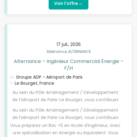
commerciaux et letravail en équipe Vous maitrisez
→
Voir l'offre
les outils digitaux et vous vous intéressez aux sujets
data / IA / CRM Vous avez moins de 30 ans (sauf
exceptions L.6222-2 du code du travail) Permis B
souhaité
17 juil., 2026
Alternance, ALTERNANCE
Alternance – Ingénieur Commercial Énergie –
F/H
Groupe ADP - Aéroport de Paris
Le Bourget, France
Au sein du Pôle Aménagement / Développement
de l’aéroport de Paris-Le Bourget, vous contribuez
aux réflexions et projets liés à la distribution
Au sein du Pôle Aménagement / Développement
d’énergie et au développement de solutions
de l’aéroport de Paris-Le Bourget, vous contribuez
adaptées aux besoins des clients et partenaires de
aux réflexions et projets liés à la distribution
Vous préparez un Bac +5 en école d’ingénieur, avec
la plateforme. Vous évoluez en collaboration avec
d’énergie et au développement de solutions
une spécialisation en énergie ou équivalent. Vous
plusieurs directions du Groupe ADP : Patrimoine