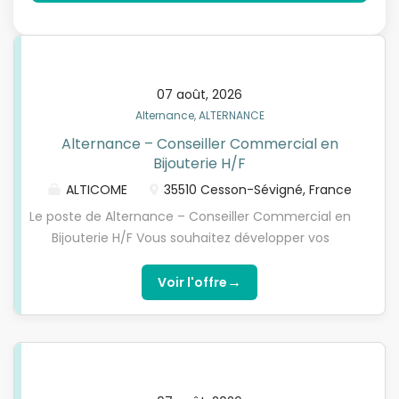
07 août, 2026
Alternance, ALTERNANCE
Alternance – Conseiller Commercial en
Bijouterie H/F
ALTICOME
35510 Cesson-Sévigné, France
Le poste de Alternance – Conseiller Commercial en
Bijouterie H/F Vous souhaitez développer vos
compétences en vente, relation client et
développement commercial dans le cadre d'un
→
Voir l'offre
Bachelor Marketing & Développement Commercial
(Bac+3) en alternance ? Notre entreprise
partenaire propose des collections de bijoux et
d'accessoires tendance, alliant qualité, élégance et
originalité. Au sein d'une boutique à l'ambiance