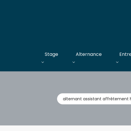
Stage
Alternance
Entr
Métier,
entreprise,
stage,
alternance