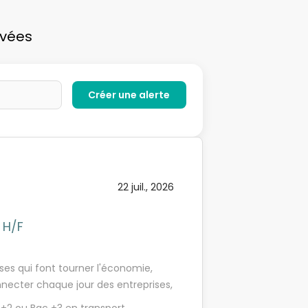
uvées
22 juil., 2026
 H/F
ises qui font tourner l'économie,
onnecter chaque jour des entreprises,
oignant Kuehne+Nagel, vous prenez