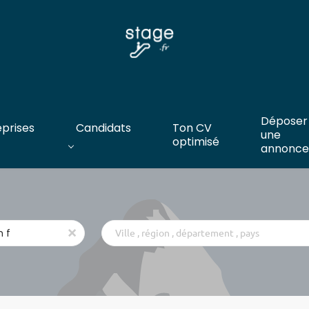
Déposer
eprises
Candidats
Ton CV
une
optimisé
annonce
Ville
x
,
région
,
département
,