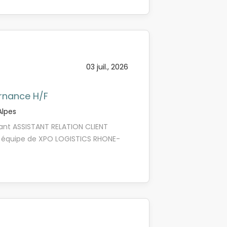
onnalité rigoureuse, sérieuse et
gueur, vous participerez à construire
 que le travail en équipe.
plus durable. Intégré·e à l'équipe
us accompagnerez les affréteurs
ports routiers pour nos clients.
illeures solutions d'acheminement en
03 juil., 2026
ernance H/F
lpes
nant ASSISTANT RELATION CLIENT
re équipe de XPO LOGISTICS RHONE-
dié à notre activité Transport !
 client, tu auras pour challenge
s. Poste basé sur le site de Saint-
OTIDIEN 1. Gestion de la relation
 les réclamations clients. - Assurer
ur clôture. - Garantir un retour
s dans les délais impartis. -