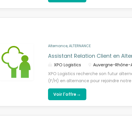
relation client et fournisseur. - Une pers
Grâce à votre sens du service et votre ri
autonome, appréciant autant la précision
une logistique plus fluide, plus fiable et 
Affrètement de l'agence de Beaune , vo
dans l'organisation quotidienne des trans
Votre rôle : contribuer à trouver les me
termes de coût, délai,...
Alternance, ALTERNANCE
Assistant Relation Client en Alt
XPO Logistics
Auvergne-Rhône-A
XPO Logistics recherche son futur alter
(F/H) en alternance pour rejoindre not
ALPES FRANCE ST RAMBERT ! Ce site est dé
→
Voir l'offre
Rattaché(e) au Responsable satisfaction
d'être le lien entre l'agence, et les client
Rambert d'Albon (26). TES MISSIONS AU QU
client - Réceptionner, analyser et traiter
un suivi rigoureux des dossiers jusqu'à le
d'information de qualité auprès des client