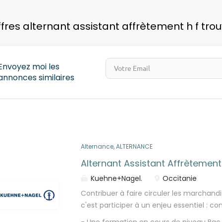
pays
ffres alternant assistant affrètement h f tro
Envoyez moi les
annonces similaires
Alternance, ALTERNANCE
Alternant Assistant Affrètement
Kuehne+Nagel.
Occitanie
Contribuer à faire circuler les marchand
c'est participer à un enjeu essentiel : c
des territoires et des personnes. En rej