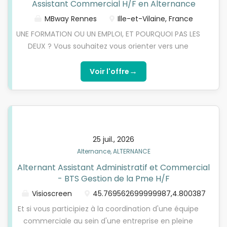
Assistant Commercial H/F en Alternance
Traitement des demandes SAV / gestion des DRG -
MBway Rennes
Ille-et-Vilaine, France
Aide à la commande de pièces chez les
constructeurs - Aide à la gestion de stock de
UNE FORMATION OU UN EMPLOI, ET POURQUOI PAS LES
pièces SAV - Aide au secrétariat administratif :
DEUX ? Vous souhaitez vous orienter vers une
Réception et transmission pour validation des
formation professionnalisante et diplômante pour
factures d'achat, Transmission des factures achats
la rentrée 2025. Intégrez en alternance le MBA
→
Voir l'offre
et pièces...
Management Commerce et Entrepreneuriat au
sein de notre école Rennaise et formez-vous sur le
terrain chez notre partenaire. Durant votre
formation, vous alternerez enseignements à l'école
MBway de Rennes et expériences en entreprise, en
25 juil., 2026
vue d'obtenir un diplôme de niveau Bac +5. VOS
Alternance, ALTERNANCE
MISSIONS En tant qu'alternant assistant
Alternant Assistant Administratif et Commercial
commercial, vos missions vous amènent à : Assurer
- BTS Gestion de la Pme H/F
le support au développement commercial par des
actions de prospections téléphoniques et mailings
Visioscreen
45.769562699999987,4.800387
auprès des cibles prospects et des clients existants
Et si vous participiez à la coordination d'une équipe
Réceptionner, filtrer et traiter des demandes
commerciale au sein d'une entreprise en pleine