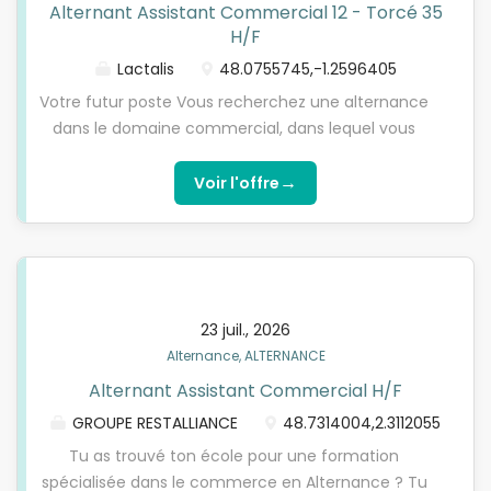
Alternant Assistant Commercial 12 - Torcé 35
H/F
Lactalis
48.0755745,-1.2596405
Votre futur poste Vous recherchez une alternance
dans le domaine commercial, dans lequel vous
pourrez avoir de réelles responsabilités et de
l'autonomie? Vous souhaitez acquérir
→
Voir l'offre
progressivement des compétences pour préparer
votre entrée dans la vie active? Alors venez vivre
votre #LactalisExperience à Torcé (35- Proximité
Rennes) au sein du siège de notre Division Lactalis
Nutrition Santé, spécialisée dans la fabrication, la
23 juil., 2026
commercialisation et la promotion de produits de
Alternance, ALTERNANCE
nutrition clinique, infantile et sportive à marques
Alternant Assistant Commercial H/F
DELICAL, PICOT, APURNA, et rejoignez une équipe de
7 collaborateurs passionnés et experts dans leur
GROUPE RESTALLIANCE
48.7314004,2.3112055
domaine qui vous accompagneront au quotidien !
Tu as trouvé ton école pour une formation
Intégré au Service Commercial Siège et en
spécialisée dans le commerce en Alternance ? Tu