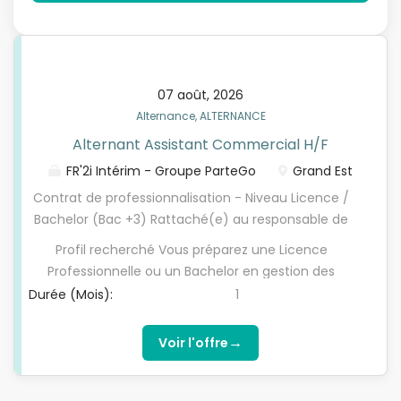
07 août, 2026
Alternance, ALTERNANCE
Alternant Assistant Commercial H/F
FR'2i Intérim - Groupe ParteGo
Grand Est
Contrat de professionnalisation - Niveau Licence /
Bachelor (Bac +3) Rattaché(e) au responsable de
secteur, il (elle) doit être autonome et doit pouvoir
Profil recherché Vous préparez une Licence
venir en appuie responsable de secteur Les
Professionnelle ou un Bachelor en gestion des
missions Accueil et relation avec les usagers -
organisations, AES, développement commercial,
Durée (Mois):
1
Assurer l'accueil physique et téléphonique des
management, gestion de projet. - Dynamique et
visiteurs, candidats, partenaires et clients. -
efficace - Excellent sens de l'accueil et du service.
→
Voir l'offre
Identifier les besoins et orienter les interlocuteurs
- Sens de l'écoute - Aisance relationnelle et
vers le bon service. - Répondre aux questions
rédactionnelle. - Appétence pour le
simples - Assurer l'entretien d'inscription -
développement commercial et la relation