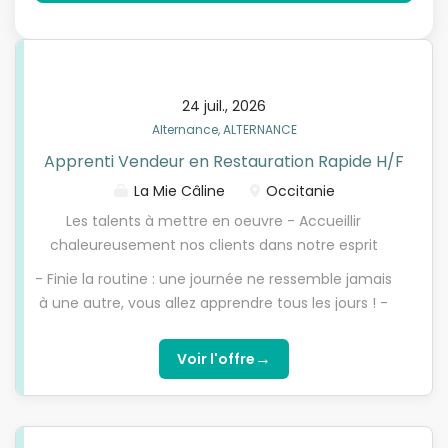
24 juil., 2026
Alternance, ALTERNANCE
Apprenti Vendeur en Restauration Rapide H/F
La Mie Câline
Occitanie
Les talents à mettre en oeuvre - Accueillir
chaleureusement nos clients dans notre esprit
délicieusement sympa. - Respecter les
- Finie la routine : une journée ne ressemble jamais
fondamentaux : accueil, conseil, encaissement et
à une autre, vous allez apprendre tous les jours ! -
règles d'hygiène (élémentaire, mon cher Watson)
Des zygomatiques en béton : ici, on travaille
- Donner un coup de main à vos coéquipiers du
sérieusement sans se prendre au sérieux !
→
Voir l'offre
magasin dans leurs missions de préparations et
cuissons de certains produits. On est tous solidaires
! L'univers du métier - Finie la routine : une journée
ne ressemble jamais à une autre, vous allez