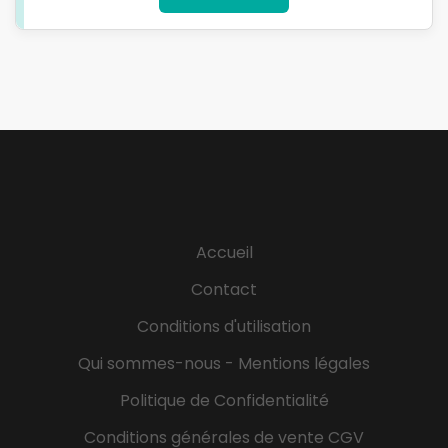
prendre au sérieux !
missions de préparations et cuissons de certains
produits. On est tous solidaires ! L'univers du métier
- CONTRAT D'APPRENTISSAGE ! - - Finie la routine :
une journée ne ressemble jamais à une autre, vous
allez apprendre tous les jours ! - Des zygomatiques
en béton : ici, on travaille sérieusement sans se
prendre au sérieux ! Les atouts qui nous feront
craquer - CONTRAT D'APPRENTISSAGE - - Vos super-
pouvoirs : l'enthousiasme, un relationnel au top et
l'envie vraie de voir vos clients heu-reux ! - Votre
Accueil
recette : polyvalence, adaptabilité et sens de
l'organisation - mais surtout, un sourire et un esprit
Contact
d'équipe XXL !
Conditions d'utilisation
Qui sommes-nous - Mentions légales
Politique de Confidentialité
Conditions générales de vente CGV